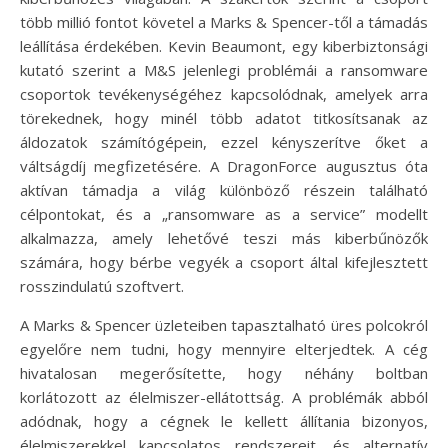
több millió fontot követel a Marks & Spencer-től a támadás
leállítása érdekében. Kevin Beaumont, egy kiberbiztonsági
kutató szerint a M&S jelenlegi problémái a ransomware
csoportok tevékenységéhez kapcsolódnak, amelyek arra
törekednek, hogy minél több adatot titkosítsanak az
áldozatok számítógépein, ezzel kényszerítve őket a
váltságdíj megfizetésére. A DragonForce augusztus óta
aktívan támadja a világ különböző részein található
célpontokat, és a „ransomware as a service” modellt
alkalmazza, amely lehetővé teszi más kiberbűnözők
számára, hogy bérbe vegyék a csoport által kifejlesztett
rosszindulatú szoftvert.
A Marks & Spencer üzleteiben tapasztalható üres polcokról
egyelőre nem tudni, hogy mennyire elterjedtek. A cég
hivatalosan megerősítette, hogy néhány boltban
korlátozott az élelmiszer-ellátottság. A problémák abból
adódnak, hogy a cégnek le kellett állítania bizonyos,
élelmiszerekkel kapcsolatos rendszereit, és alternatív