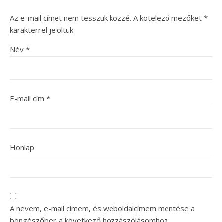
Az e-mail címet nem tesszük közzé.
A kötelező mezőket
*
karakterrel jelöltük
Név
*
E-mail cím
*
Honlap
A nevem, e-mail címem, és weboldalcímem mentése a
böngészőben a következő hozzászólásomhoz.