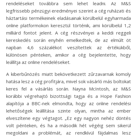
rendeléseket továbbra sem lehet leadni. Az M&S
legfrissebb pénzügyi eredményei szerint a cég ruházati és
háztartási termékeinek eladásainak körülbelül egyharmada
online platformokon keresztül történik, ami körülbelül 1,2
milliárd fontot jelent. A cég részvényei a keddi reggeli
kereskedés során enyhén emelkedtek, de az elmúlt öt
napban 4,6 százalékot veszítettek az értékükből,
különösen pénteken, amikor a cég bejelentette, hogy
leállítja az online rendeléseket.
A kiberbűnözés miatt bekövetkezett zűrzavarnak komoly
hatása lesz a cég profitjára, mivel sok vásárló más boltokat
keres fel a vásárlás során. Nayna McIntosh, az M&S
korábbi végrehajtó bizottsági tagja és a Hope Fashion
alapítója a BBC-nek elmondta, hogy az online rendelési
lehetőségek leállítása szinte olyan, mintha az ember
elveszítene egy végtagot. „Ez egy nagyon nehéz döntés
volt pénteken, és ha a második hét végéig sem sikerül
megoldani a problémát, az rendkívül fájdalmas lesz