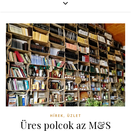
,
HÍREK
ÜZLET
Üres polcok az M&S