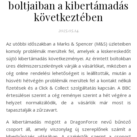
boltjaiban a kibertámadás
következtében
2025.05.14.
Az utóbbi időszakban a Marks & Spencer (M&S) üzleteiben
komoly problémák merültek fel, amelyek a kiskereskedőt
sújtó kibertámadás következményei. Az érintett boltokban
üres élelmiszerszekrények várják a vásárlókat, miközben a
cég online rendelési lehetőségeit is leállították, miután a
húsvéti hétvégén problémák merültek fel a kontakt nélküli
fizetések és a Click & Collect szolgáltatás kapcsán. A BBC
értesülései szerint a cég reményei szerint a hét végére a
helyzet normalizálódik, de a vásárlók már most is
tapasztalják a zűrzavart.
A kibertámadás mögött a DragonForce nevű bűnöző
csoport áll, amely viszonylag új szereplőnek számít a
kiberbűnözés világában. A szakértők szerint a csoport