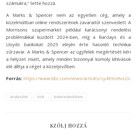
számukra,” tette hozzá.
A Marks & Spencer nem az egyetlen cég, amely a
közelmúltban online rendszerének zavaraitól szenvedett. A
Morrisons szupermarket például karácsonyi rendelési
problémákkal küzdött 2024-ben, míg a Barclays és a
Lloyds bankokat 2025 elején érte hasonló technikai
zűrzavar. A Marks & Spencer az ügyfelek megértését kéri
a helyzet miatt, amely minden bizonnyal komoly kihívások
elé állítja a céget a közeljövőben.
Forrás:
https://www.bbc.com/news/articles/cy489zelvx2o
árukészlet
bolt
kiskereskedelem
SZÓLJ HOZZÁ