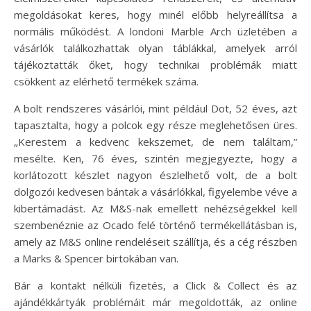
megoldásokat keres, hogy minél előbb helyreállítsa a
normális működést. A londoni Marble Arch üzletében a
vásárlók találkozhattak olyan táblákkal, amelyek arról
tájékoztatták őket, hogy technikai problémák miatt
csökkent az elérhető termékek száma.
A bolt rendszeres vásárlói, mint például Dot, 52 éves, azt
tapasztalta, hogy a polcok egy része meglehetősen üres.
„Kerestem a kedvenc kekszemet, de nem találtam,”
mesélte. Ken, 76 éves, szintén megjegyezte, hogy a
korlátozott készlet nagyon észlelhető volt, de a bolt
dolgozói kedvesen bántak a vásárlókkal, figyelembe véve a
kibertámadást. Az M&S-nak emellett nehézségekkel kell
szembenéznie az Ocado felé történő termékellátásban is,
amely az M&S online rendeléseit szállítja, és a cég részben
a Marks & Spencer birtokában van.
Bár a kontakt nélküli fizetés, a Click & Collect és az
ajándékkártyák problémáit már megoldották, az online