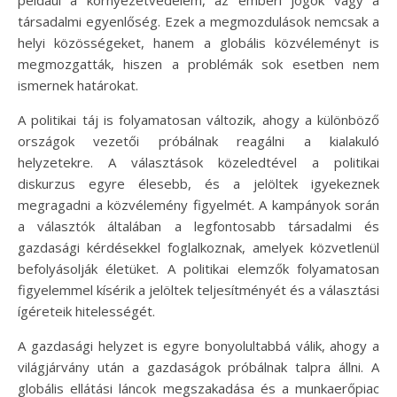
társadalmi egyenlőség. Ezek a megmozdulások nemcsak a
helyi közösségeket, hanem a globális közvéleményt is
megmozgatták, hiszen a problémák sok esetben nem
ismernek határokat.
A politikai táj is folyamatosan változik, ahogy a különböző
országok vezetői próbálnak reagálni a kialakuló
helyzetekre. A választások közeledtével a politikai
diskurzus egyre élesebb, és a jelöltek igyekeznek
megragadni a közvélemény figyelmét. A kampányok során
a választók általában a legfontosabb társadalmi és
gazdasági kérdésekkel foglalkoznak, amelyek közvetlenül
befolyásolják életüket. A politikai elemzők folyamatosan
figyelemmel kísérik a jelöltek teljesítményét és a választási
ígéreteik hitelességét.
A gazdasági helyzet is egyre bonyolultabbá válik, ahogy a
világjárvány után a gazdaságok próbálnak talpra állni. A
globális ellátási láncok megszakadása és a munkaerőpiac