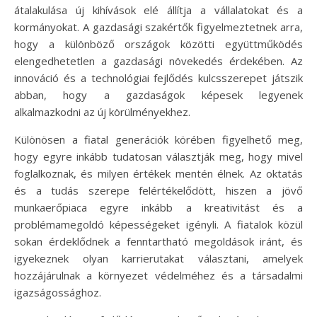
átalakulása új kihívások elé állítja a vállalatokat és a
kormányokat. A gazdasági szakértők figyelmeztetnek arra,
hogy a különböző országok közötti együttműködés
elengedhetetlen a gazdasági növekedés érdekében. Az
innováció és a technológiai fejlődés kulcsszerepet játszik
abban, hogy a gazdaságok képesek legyenek
alkalmazkodni az új körülményekhez.
Különösen a fiatal generációk körében figyelhető meg,
hogy egyre inkább tudatosan választják meg, hogy mivel
foglalkoznak, és milyen értékek mentén élnek. Az oktatás
és a tudás szerepe felértékelődött, hiszen a jövő
munkaerőpiaca egyre inkább a kreativitást és a
problémamegoldó képességeket igényli. A fiatalok közül
sokan érdeklődnek a fenntartható megoldások iránt, és
igyekeznek olyan karrierutakat választani, amelyek
hozzájárulnak a környezet védelméhez és a társadalmi
igazságossághoz.