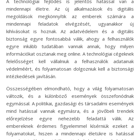
A technológiai fejlődés is jelentős hatással van a
mindennapi életre. Az új alkalmazások és digitális
megoldások megkönnyítik az emberek számára a
mindennapi feladatok elvégzését, ugyanakkor új
kihívásokat is hoznak. Az adatvédelem és a digitális
biztonság egyre fontosabbá válik, ahogy a felhasználók
egyre inkább tudatában vannak annak, hogy milyen
információkat osztanak meg online. A technológiai cégeknek
felelősséget kell vállalniuk a felhasználók adatainak
védelméért, és folyamatosan dolgozniuk kell a biztonsági
intézkedések javításán.
Összességében elmondható, hogy a világ folyamatosan
változik, és a különböző események összefonódnak
egymással. A politikai, gazdasági és társadalmi események
mind hatással vannak egymásra, és a jövőbeli trendek
előrejelzése egyre nehezebb feladattá válik. Az
embereknek érdemes figyelemmel kísérniük ezeket a
folyamatokat, hiszen a mindennapi életükre is hatással