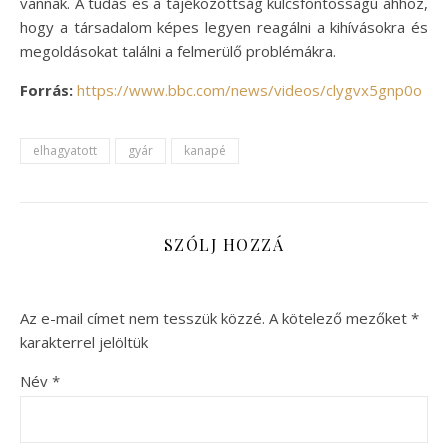
vannak. A tudás és a tájékozottság kulcsfontosságú ahhoz,
hogy a társadalom képes legyen reagálni a kihívásokra és
megoldásokat találni a felmerülő problémákra.
Forrás:
https://www.bbc.com/news/videos/clygvx5gnp0o
elhagyatott
gyár
kanapé
SZÓLJ HOZZÁ
Az e-mail címet nem tesszük közzé.
A kötelező mezőket
*
karakterrel jelöltük
Név
*