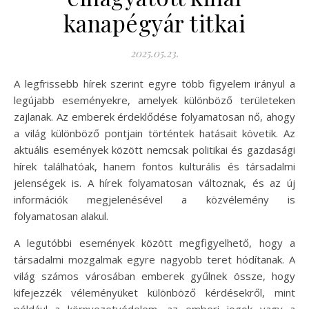
kanapégyár titkai
2025.05.23.
A legfrissebb hírek szerint egyre több figyelem irányul a
legújabb eseményekre, amelyek különböző területeken
zajlanak. Az emberek érdeklődése folyamatosan nő, ahogy
a világ különböző pontjain történtek hatásait követik. Az
aktuális események között nemcsak politikai és gazdasági
hírek találhatóak, hanem fontos kulturális és társadalmi
jelenségek is. A hírek folyamatosan változnak, és az új
információk megjelenésével a közvélemény is
folyamatosan alakul.
A legutóbbi események között megfigyelhető, hogy a
társadalmi mozgalmak egyre nagyobb teret hódítanak. A
világ számos városában emberek gyűlnek össze, hogy
kifejezzék véleményüket különböző kérdésekről, mint
például a környezetvédelem, az emberi jogok vagy a