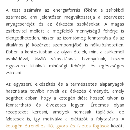
A test számára az energiaforrás főként a zsírokból
származik, ami jelentősen megváltoztatja a szervezet
anyagcseréjét és az étkezési szokásokat. A magas
zsírbevitel mellett a megfelelő mennyiségű fehérje is
elengedhetetlen, hiszen az izomtömeg fenntartása és az
általános jó közérzet szempontjából is nélkülözhetetlen.
Ebben a kontextusban az olyan ételek, mint a csirkemell
avokádóval, kiváló választásnak bizonyulnak, hiszen
egyszerre kínálnak minőségi fehérjét és egészséges
zsírokat.
Az egyszerű elkészítés és a természetes alapanyagok
használata tovább növeli az étkezés élményét, amely
segíthet abban, hogy a ketogén diéta hosszú távon is
fenntartható és élvezetes legyen. Érdemes olyan
recepteket keresni, amelyek nemcsak táplálóak, de
ízletesek is, így motiválva a diétázót a folytatásra. A
ketogén étrendhez illő, gyors és ízletes fogások
között