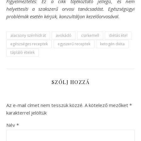
Figyelmeztetés: Ez a cikk tájékoztató jellegű, és nem
helyettesíti a szakszerű orvosi tanácsadást. Egészségügyi
problémák esetén kérjük, konzultáljon kezelőorvosával.
alacsony szénhidrát
avokádó
csirkemell
diétás étel
egészséges receptek
egyszerű receptek
ketogén diéta
tápláló ételek
SZÓLJ HOZZÁ
Az e-mail címet nem tesszük közzé.
A kötelező mezőket
*
karakterrel jelöltük
Név
*