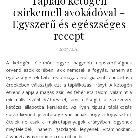
Tápláló ketogén
csirkemell avokádóval –
Egyszerű és egészséges
recept
2025.12.16.
A ketogén életmód egyre nagyobb népszerűségnek
örvend azok körében, akik nemcsak a fogyás, hanem az
egészséges életvitel és a magas energiaszint fenntartása
érdekében választják ezt a táplálkozási irányt. A ketogén
étrend alapja a magas zsír- és fehérjetartalom, valamint a
minimális szénhidrátbevitel, ami elősegíti a szervezet
ketózis állapotba kerülését. Az ilyen típusú táplálkozás
során kiemelt jelentősége van annak, hogy a fogyasztott
ételek ne csak a makrotápanyagok arányában legyenek
megfelelőek, hanem gazdagok legyenek vitaminokban,
ásványi anyagokban és rostokban is.