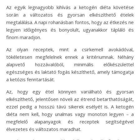
Az egyik legnagyobb kihívás a ketogén diéta követése
során a változatos és gyorsan elkészíthető ételek
megtalálása. A napi rohanásban fontos, hogy az étkezés ne
legyen időigényes és bonyolult, ugyanakkor tápláló és
finom maradjon.
Az olyan receptek, mint a csirkemell avokádóval,
tökéletesen megfelelnek ennek a kritériumnak. Néhány
alapvető hozzávalóból, minimális előkészülettel
egészséges és laktató fogás készíthető, amely támogatja
a ketózis fenntartását.
Az, hogy egy étel könnyen variálható és gyorsan
elkészíthető, jelentősen növeli az étrend betarthatóságát,
ezzel pedig a hosszú távú sikerek esélyét is. A ketogén
diéta nem kell, hogy unalmas vagy monoton legyen – a
megfelelő alapanyagok és receptek segítségével
élvezetes és változatos maradhat.