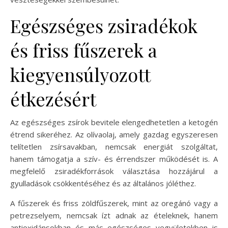
Egészséges zsiradékok
és friss fűszerek a
kiegyensúlyozott
étkezésért
Az egészséges zsírok bevitele elengedhetetlen a ketogén
étrend sikeréhez. Az olívaolaj, amely gazdag egyszeresen
telítetlen zsírsavakban, nemcsak energiát szolgáltat,
hanem támogatja a szív- és érrendszer működését is. A
megfelelő zsiradékforrások választása hozzájárul a
gyulladások csökkentéséhez és az általános jóléthez.
A fűszerek és friss zöldfűszerek, mint az oregánó vagy a
petrezselyem, nemcsak ízt adnak az ételeknek, hanem
antioxidánsokban és más egészséges vegyületekben is