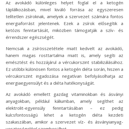
Az avokádó különleges helyet foglal el a ketogén
táplálkozásban, mivel kiváló forrása az egyszeresen
telítetlen zsíroknak, amelyek a szervezet számára fontos
energiaforrást jelentenek. Ezek a zsírok elősegítik a
ketózis fenntartását, miközben támogatják a szív- és
érrendszer egészségét.
Nemcsak a zsírösszetétele miatt kedvelt az avokádó,
hanem magas rosttartalma miatt is, amely segíti az
emésztést és hozzájárul a vércukorszint stabilizálásához.
Ez utóbbi különösen fontos a ketogén diéta során, hiszen a
vércukorszint ingadozása negatívan befolyásolhatja az
energiaegyensúlyt és a diéta hatékonyságát.
Az avokádó emellett gazdag vitaminokban és ásványi
anyagokban, például káliumban, amely segíthet az
elektrolit-egyensúly fenntartásában – ez pedig
kulcsfontosságú lehet a ketogén diéta kezdeti
szakaszában, amikor a szervezet víz- és ásványianyag-
veszteségekkel szembesülhet.