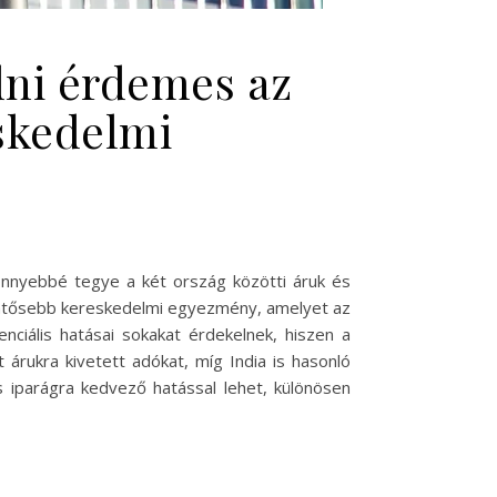
dni érdemes az
eskedelmi
könnyebbé tegye a két ország közötti áruk és
lentősebb kereskedelmi egyezmény, amelyet az
nciális hatásai sokakat érdekelnek, hiszen a
árukra kivetett adókat, míg India is hasonló
 iparágra kedvező hatással lehet, különösen