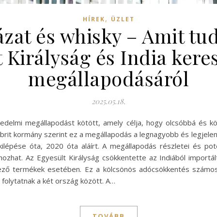
,
HÍREK
ÜZLET
zat és whisky – Amit tu
 Királyság és India ker
megállapodásáról
2025.05.18.
kedelmi megállapodást kötött, amely célja, hogy olcsóbbá és 
 A brit kormány szerint ez a megállapodás a legnagyobb és legje
kilépése óta, 2020 óta aláírt. A megállapodás részletei és pote
hat. Az Egyesült Királyság csökkentette az Indiából importált 
kező termékek esetében. Ez a kölcsönös adócsökkentés számos
folytatnak a két ország között. A…
TOVÁBB