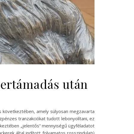
ibertámadás után
ás következtében, amely súlyosan megzavarta
szpénzes tranzakciókat tudott lebonyolítani, ez
tkeztében „jelentős” mennyiségű ügyféladatot
ckerek által indított folyamatos rosszindulatú