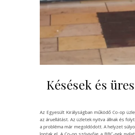
Késések és üres
Az Egyesült Királyságban működő Co-op üzle
az áruellátást. Az üzletek nyitva állnak és fo
a probléma már megoldódott. A helyzet súlyo
loptak el. A Co-op szóvivője a BBC-nek nyilat