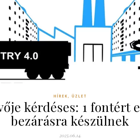
,
HÍREK
ÜZLET
ője kérdéses: 1 fontért e
bezárásra készülnek
2025.06.14.