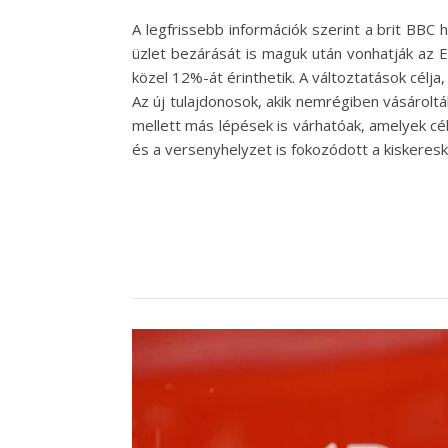
A legfrissebb információk szerint a brit BBC 
üzlet bezárását is maguk után vonhatják az E
közel 12%-át érinthetik. A változtatások célja
Az új tulajdonosok, akik nemrégiben vásárol
mellett más lépések is várhatóak, amelyek c
és a versenyhelyzet is fokozódott a kiskeres