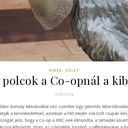
,
HÍREK
ÜZLET
 polcok a Co-opnál a k
2025.05.14.
tlánc komoly kihívásokkal néz szembe egy jelentős kibertámad
lytatják a kereskedelmet, azonban a hét elején sok bolt csupán ké
sságát jelzi, hogy a Co-op a BBC-nek elmondta, a támadás köve
kozva kifejtette, hogy az üzletekbe történő szállítmányokat a ha