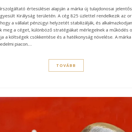
hírszolgáltató értesülései alapján a márka új tulajdonosai jelent
gyesült Királyság területén. A cég 825 üzlettel rendelkezik az o
, hogy a vállalat pénzügyi helyzetét stabilizálják, és alkalmazkodj
ták meg a céget, különböző stratégiákat mérlegelnek a működés o
élja a költségek csökkentése és a hatékonyság növelése. A márka
kedelmi piacon.…
TOVÁBB