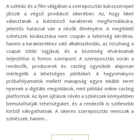
A színház és a film világában a szereposztás kulcsszerepet
játszik a végső produkció sikerében. Az, hogy kiket
választanak a különböző karakterek megformálására,
jelentős hatással van a nézők élményére. A megfelelő
színészek kiválasztása nem csupán a tehetség kérdése,
hanem a karakterekhez való alkalmazkodás, az összhang a
csapat többi tagjával, és a közönség elvárásainak
teljesítése is fontos szempont. A szereposztás során a
rendezők, producerek és casting ügynökök alaposan
mérlegelik a lehetséges jelölteket. A hagyományos
próbafolyamatok mellett manapság egyre inkább teret
nyernek a digitális megoldások, mint például online casting
platformok. Az ilyen újítások révén a színészek könnyebben
bemutathatják tehetségüket, és a rendezők is szélesebb
körből válogathatnak. A sikeres szereposztás nemcsak a
színészek, hanem…