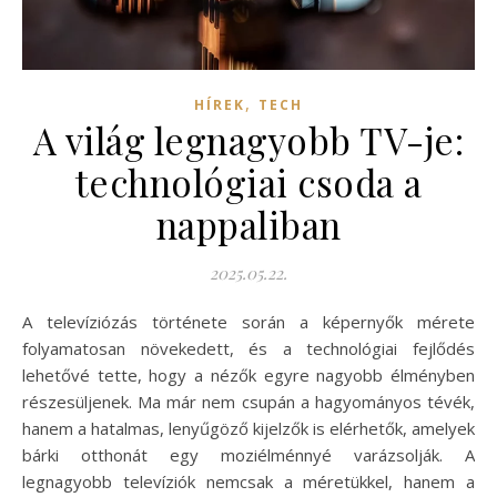
,
HÍREK
TECH
A világ legnagyobb TV-je:
technológiai csoda a
nappaliban
2025.05.22.
A televíziózás története során a képernyők mérete
folyamatosan növekedett, és a technológiai fejlődés
lehetővé tette, hogy a nézők egyre nagyobb élményben
részesüljenek. Ma már nem csupán a hagyományos tévék,
hanem a hatalmas, lenyűgöző kijelzők is elérhetők, amelyek
bárki otthonát egy moziélménnyé varázsolják. A
legnagyobb televíziók nemcsak a méretükkel, hanem a