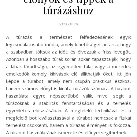
túrázáshoz
2025.01.19.
A túrázás a természet felfedezésének egyik
legcsodálatosabb módja, amely lehetőséget ad arra, hogy
a szabadban töltsük az időt, és élvezzük a friss levegőt.
Azonban a hosszabb túrák során sokan tapasztalják, hogy
a lábak fáradtsága, az egyenetlen talaj vagy a meredek
emelkedők komoly kihívások elé állíthatják őket. Itt jön
képbe a túrabot, amely nem csupán praktikus eszköz,
hanem számos előnyt is kínál a túrázók számára. A túrabot
használata egyre népszerűbbé válik, mivel segít a
túrázóknak a stabilitás fenntartásában és a terhelés
egyenletes elosztásában. A megfelelő technikával és a
megfelelő bot kiválasztásával a túrabot nemcsak a fizikai
terhelést csökkenti, hanem a túrázás élményét is fokozza.
A túrabot használatának ismerete és előnyei segíthetnek…