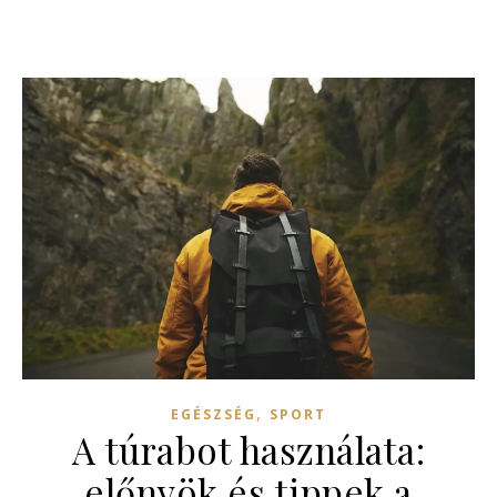
,
EGÉSZSÉG
SPORT
A túrabot használata:
előnyök és tippek a