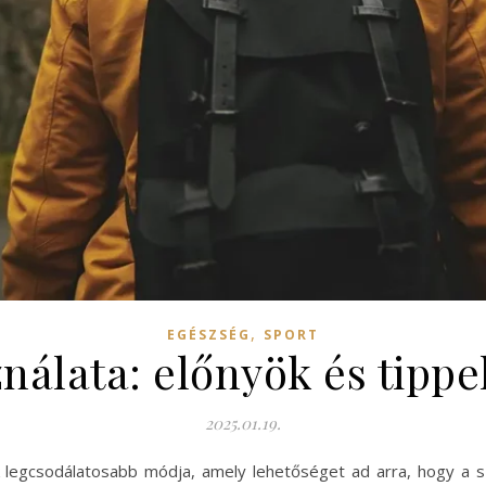
,
EGÉSZSÉG
SPORT
nálata: előnyök és tipp
2025.01.19.
legcsodálatosabb módja, amely lehetőséget ad arra, hogy a sz