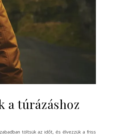
ek a túrázáshoz
abadban töltsük az időt, és élvezzük a friss