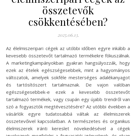
összetevők
csökkentésében?
2025.06.13.
Az élelmiszeripari cégek az utóbbi időben egyre inkább a
kevesebb összetevőt tartalmazó termékekre fókuszálnak.
A marketingkampányokban gyakran hangsúlyozzák, hogy
ezek az ételek egészségesebbek, mint a hagyományos
változatok, amelyek sokféle mesterséges adalékanyagot
és tartósítószert tartalmaznak. De vajon valóban
egészségesebbek-e ezek a kevesebb összetevőt
tartalmazó termékek, vagy csupán egy újabb trendről van
szó a fogyasztók megtévesztésére? Az utóbbi években a
vásárlók egyre tudatosabbá váltak az élelmiszerek
összetevőivel kapcsolatban. A természetes és organikus
élelmiszerek iránti kereslet növekedésével a cégek
igyekeznek megfelelni a fogyasztói igényeknek, és olyan