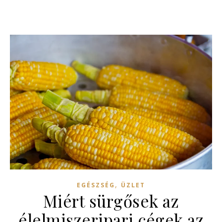
,
EGÉSZSÉG
ÜZLET
Miért sürgősek az
élelmiszeripari cégek az