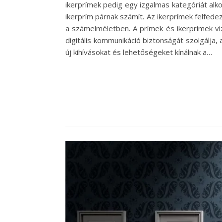
ikerprímek pedig egy izgalmas kategóriát alk
ikerprím párnak számít. Az ikerprímek felfed
a számelméletben. A prímek és ikerprímek viz
digitális kommunikáció biztonságát szolgálja
új kihívásokat és lehetőségeket kínálnak a…