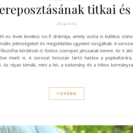
ereposztásának titkai é
2024.11.05.
90-es évek ikonikus sci-fi drámája, amely azóta is kultikus st
ormális jelenségeket és megoldatlan ügyeket vizsgálnak. A soroz
 filozófiai kérdések is fontos szerepet játszanak benne. Az X a
se miatt is. A sorozat hosszan tartó hatása a popkultúrára
Az olyan témák, mint a hit, a tudomány és a titkos kormányzat
TOVÁBB