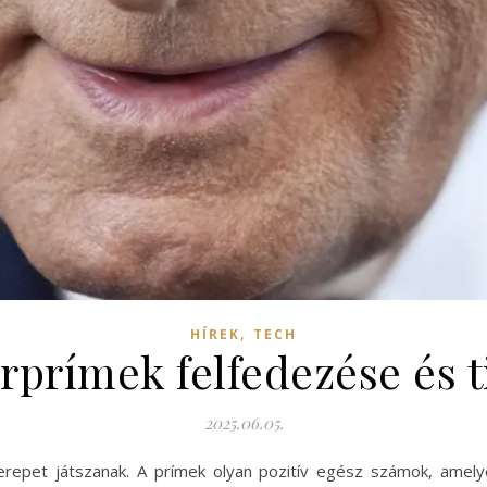
,
HÍREK
TECH
rprímek felfedezése és t
2025.06.05.
erepet játszanak. A prímek olyan pozitív egész számok, amely