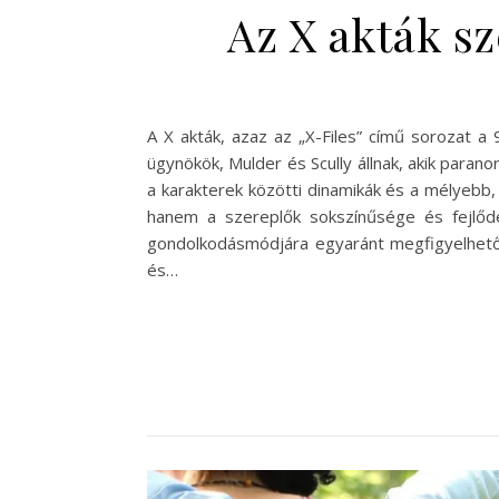
Az X akták sz
A X akták, azaz az „X-Files” című sorozat a 
ügynökök, Mulder és Scully állnak, akik paran
a karakterek közötti dinamikák és a mélyebb,
hanem a szereplők sokszínűsége és fejlődé
gondolkodásmódjára egyaránt megfigyelhető. 
és…