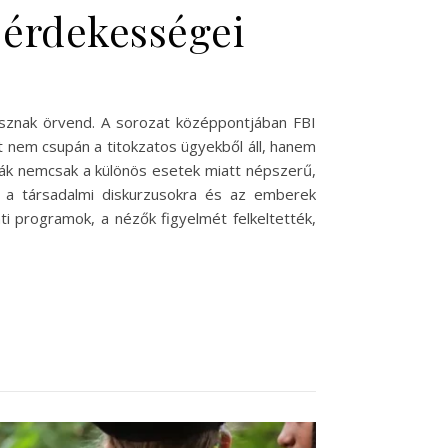
s érdekességei
átusznak örvend. A sorozat középpontjában FBI
at nem csupán a titokzatos ügyekből áll, hanem
kták nemcsak a különös esetek miatt népszerű,
, a társadalmi diskurzusokra és az emberek
i programok, a nézők figyelmét felkeltették,