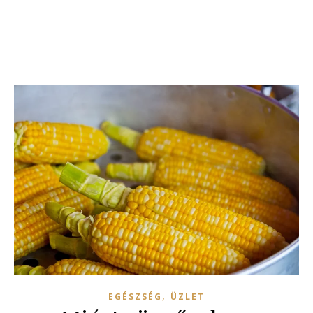
,
EGÉSZSÉG
ÜZLET