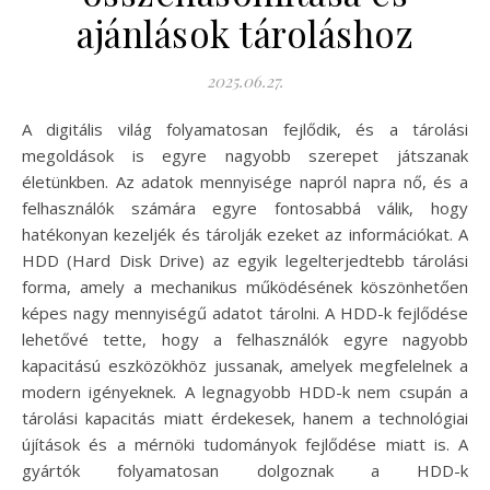
ajánlások tároláshoz
2025.06.27.
A digitális világ folyamatosan fejlődik, és a tárolási
megoldások is egyre nagyobb szerepet játszanak
életünkben. Az adatok mennyisége napról napra nő, és a
felhasználók számára egyre fontosabbá válik, hogy
hatékonyan kezeljék és tárolják ezeket az információkat. A
HDD (Hard Disk Drive) az egyik legelterjedtebb tárolási
forma, amely a mechanikus működésének köszönhetően
képes nagy mennyiségű adatot tárolni. A HDD-k fejlődése
lehetővé tette, hogy a felhasználók egyre nagyobb
kapacitású eszközökhöz jussanak, amelyek megfelelnek a
modern igényeknek. A legnagyobb HDD-k nem csupán a
tárolási kapacitás miatt érdekesek, hanem a technológiai
újítások és a mérnöki tudományok fejlődése miatt is. A
gyártók folyamatosan dolgoznak a HDD-k