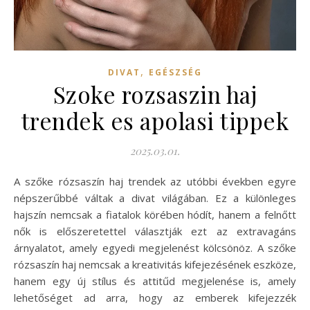
,
DIVAT
EGÉSZSÉG
Szoke rozsaszin haj
trendek es apolasi tippek
2025.03.01.
A szőke rózsaszín haj trendek az utóbbi években egyre
népszerűbbé váltak a divat világában. Ez a különleges
hajszín nemcsak a fiatalok körében hódít, hanem a felnőtt
nők is előszeretettel választják ezt az extravagáns
árnyalatot, amely egyedi megjelenést kölcsönöz. A szőke
rózsaszín haj nemcsak a kreativitás kifejezésének eszköze,
hanem egy új stílus és attitűd megjelenése is, amely
lehetőséget ad arra, hogy az emberek kifejezzék