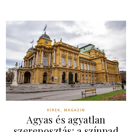
,
HÍREK
MAGAZIN
Agyas és agyatlan
szereposztás: a színpad