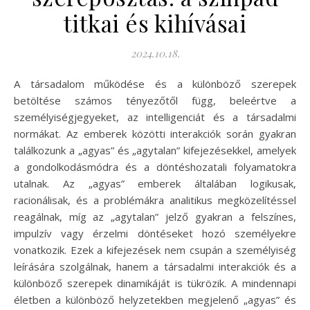
titkai és kihívásai
2024.10.18.
A társadalom működése és a különböző szerepek
betöltése számos tényezőtől függ, beleértve a
személyiségjegyeket, az intelligenciát és a társadalmi
normákat. Az emberek közötti interakciók során gyakran
találkozunk a „agyas” és „agytalan” kifejezésekkel, amelyek
a gondolkodásmódra és a döntéshozatali folyamatokra
utalnak. Az „agyas” emberek általában logikusak,
racionálisak, és a problémákra analitikus megközelítéssel
reagálnak, míg az „agytalan” jelző gyakran a felszínes,
impulzív vagy érzelmi döntéseket hozó személyekre
vonatkozik. Ezek a kifejezések nem csupán a személyiség
leírására szolgálnak, hanem a társadalmi interakciók és a
különböző szerepek dinamikáját is tükrözik. A mindennapi
életben a különböző helyzetekben megjelenő „agyas” és