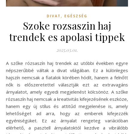
,
DIVAT
EGÉSZSÉG
Szoke rozsaszin haj
trendek es apolasi tippek
2025.03.01.
A szőke rózsaszín haj trendek az utóbbi években egyre
népszerűbbé váltak a divat világában. Ez a különleges
hajszín nemcsak a fiatalok körében hódít, hanem a felnőtt
nők is előszeretettel választják ezt az extravagáns
árnyalatot, amely egyedi megjelenést kölcsönöz. A szőke
rózsaszín haj nemcsak a kreativitás kifejezésének eszköze,
hanem egy új stílus és attitűd megjelenése is, amely
lehetőséget ad arra, hogy az emberek kifejezzék
egyéniségüket. Ez az árnyalat rengeteg variációban
elérhető, a pasztell árnyalatoktól kezdve a vibrálóbb