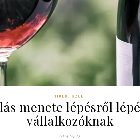
,
HÍREK
ÜZLET
ás menete lépésről lép
vállalkozóknak
2024.04.23.