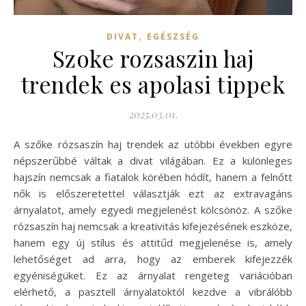
,
DIVAT
EGÉSZSÉG
Szoke rozsaszin haj
trendek es apolasi tippek
2025.03.01.
A szőke rózsaszín haj trendek az utóbbi években egyre
népszerűbbé váltak a divat világában. Ez a különleges
hajszín nemcsak a fiatalok körében hódít, hanem a felnőtt
nők is előszeretettel választják ezt az extravagáns
árnyalatot, amely egyedi megjelenést kölcsönöz. A szőke
rózsaszín haj nemcsak a kreativitás kifejezésének eszköze,
hanem egy új stílus és attitűd megjelenése is, amely
lehetőséget ad arra, hogy az emberek kifejezzék
egyéniségüket. Ez az árnyalat rengeteg variációban
elérhető, a pasztell árnyalatoktól kezdve a vibrálóbb