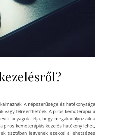
 kezelésről?
lkalmaznak. A népszerűsége és hatékonysága
ak vagy félreérthetőek. A piros kemoterápia a
evitt anyagok célja, hogy megakadályozzák a
a piros kemoterápiás kezelés hatékony lehet,
sek tisztában legyenek ezekkel a lehetséges