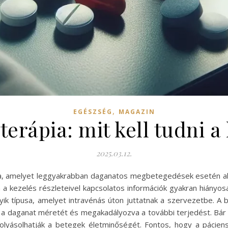
,
EGÉSZSÉG
MAGAZIN
erápia: mit kell tudni a
2025.03.12.
rma, amelyet leggyakrabban daganatos megbetegedések esetén a
a kezelés részleteivel kapcsolatos információk gyakran hiányos
 típusa, amelyet intravénás úton juttatnak a szervezetbe. A b
 a daganat méretét és megakadályozva a további terjedést. Bár 
olyásolhatják a betegek életminőségét. Fontos, hogy a pácien