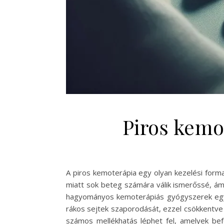
Piros kemot
A piros kemoterápia egy olyan kezelési fo
miatt sok beteg számára válik ismerőssé, ám 
hagyományos kemoterápiás gyógyszerek egyik
rákos sejtek szaporodását, ezzel csökkentve
számos mellékhatás léphet fel, amelyek bef