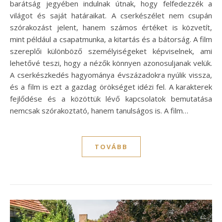
barátság jegyében indulnak útnak, hogy felfedezzék a
világot és saját határaikat. A cserkészélet nem csupán
szórakozást jelent, hanem számos értéket is közvetít,
mint például a csapatmunka, a kitartás és a bátorság. A film
szereplői különböző személyiségeket képviselnek, ami
lehetővé teszi, hogy a nézők könnyen azonosuljanak velük.
A cserkészkedés hagyománya évszázadokra nyúlik vissza,
és a film is ezt a gazdag örökséget idézi fel. A karakterek
fejlődése és a közöttük lévő kapcsolatok bemutatása
nemcsak szórakoztató, hanem tanulságos is. A film…
TOVÁBB