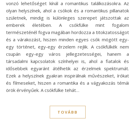
vonzó lehetőséget kínál a romantikus találkozásokra. Az
olyan helyszínek, ahol a csókok és a romantikus pillanatok
születnek, mindig is különleges szerepet játszottak az
emberek életében. A csókfülke mint fogalom
természeténél fogva magában hordozza a titokzatosságot
és a várakozást, hiszen minden egyes csók mögött egy-
egy történet, egy-egy érzelem rejlik. A csókfülkék nem
csupán egy-egy város jellegzetességei, hanem a
társadalmi kapcsolatok színhelyei is, ahol a fiatalok és
idősebbek egyaránt átélhetik az érzelmek spektrumát.
Ezek a helyszínek gyakran inspirálnak művészeket, írókat
és filmeseket, hiszen a romantika és a vágyakozás témái
örök érvényűek. A csókfülke tehát…
TOVÁBB