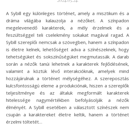
A Sybill egy különleges történet, amely a misztikum és a
dráma világába kalauzolja a nézőket. A színpadon
megelevenedő karakterek, a mély érzelmek és a
feszültséggel teli cselekmény sokakat magával ragad. A
Sybill szereplői nemcsak a szövegben, hanem a színpadon
is életre kelnek, lehetőséget adva a színészeknek, hogy
tehetségüket és sokszínűségüket megmutassák. A darab
során a nézők tanúi lehetnek a karakterek fejlődésének,
valamint a köztük lévő interakcióknak, amelyek mind
hozzájárulnak a történet mélységéhez. A szereposztás
kulcsfontosságú eleme a produkciónak, hiszen a szereplők
teljesítménye és az általuk megformált karakterek
hitelessége nagymértékben befolyásolják a nézők
élményét. A Sybill esetében a választott színészek nem
csupán a karaktereket életre keltik, hanem a történet
érzelmi töltetét…