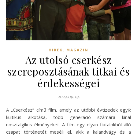
,
HÍREK
MAGAZIN
Az utolsó cserkész
szereposztásának titkai és
érdekességei
2024.09.19.
A „Cserkész” című film, amely az utóbbi évtizedek egyik
kultikus alkotása, több generáció számára kínál
nosztalgikus élményeket. A film egy olyan fiatalokból álló
csapat történetét meséli el, akik a kalandvágy és a