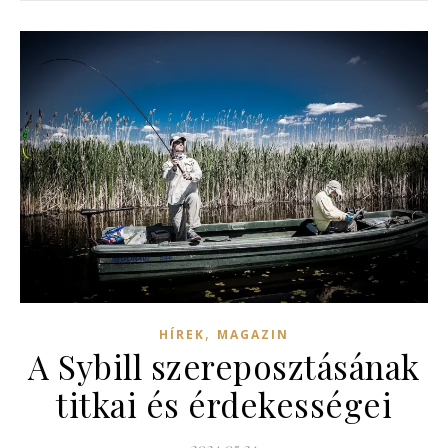
,
HÍREK
MAGAZIN
A Sybill szereposztásának
titkai és érdekességei
2024.05.24.