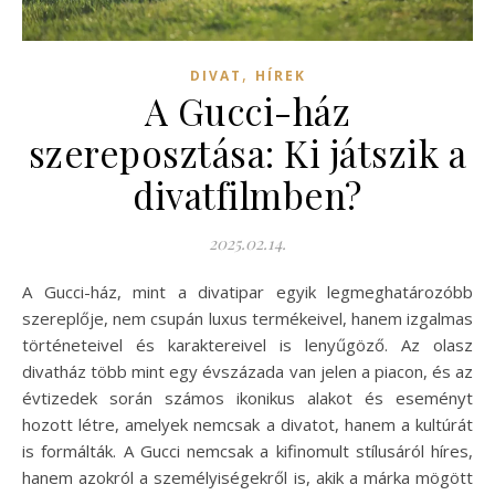
,
DIVAT
HÍREK
A Gucci-ház
szereposztása: Ki játszik a
divatfilmben?
2025.02.14.
A Gucci-ház, mint a divatipar egyik legmeghatározóbb
szereplője, nem csupán luxus termékeivel, hanem izgalmas
történeteivel és karaktereivel is lenyűgöző. Az olasz
divatház több mint egy évszázada van jelen a piacon, és az
évtizedek során számos ikonikus alakot és eseményt
hozott létre, amelyek nemcsak a divatot, hanem a kultúrát
is formálták. A Gucci nemcsak a kifinomult stílusáról híres,
hanem azokról a személyiségekről is, akik a márka mögött