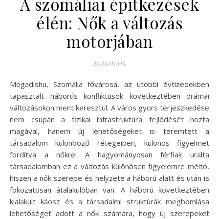
A szomáliai építkezések
élén: Nők a változás
motorjában
2025.07.05.
Mogadishu, Szomália fővárosa, az utóbbi évtizedekben
tapasztalt háborús konfliktusok következtében drámai
változásokon ment keresztül. A város gyors terjeszkedése
nem csupán a fizikai infrastruktúra fejlődését hozta
magával, hanem új lehetőségeket is teremtett a
társadalom különböző rétegeiben, különös figyelmet
fordítva a nőkre. A hagyományosan férfiak uralta
társadalomban ez a változás különösen figyelemre méltó,
hiszen a nők szerepe és helyzete a háború alatt és után is
fokozatosan átalakulóban van. A háború következtében
kialakult káosz és a társadalmi struktúrák megbomlása
lehetőséget adott a nők számára, hogy új szerepeket