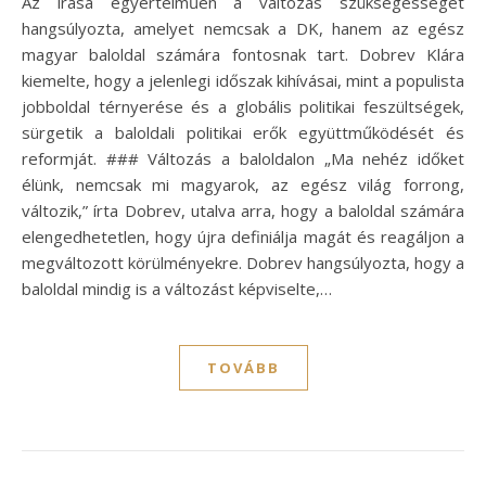
Az írása egyértelműen a változás szükségességét
hangsúlyozta, amelyet nemcsak a DK, hanem az egész
magyar baloldal számára fontosnak tart. Dobrev Klára
kiemelte, hogy a jelenlegi időszak kihívásai, mint a populista
jobboldal térnyerése és a globális politikai feszültségek,
sürgetik a baloldali politikai erők együttműködését és
reformját. ### Változás a baloldalon „Ma nehéz időket
élünk, nemcsak mi magyarok, az egész világ forrong,
változik,” írta Dobrev, utalva arra, hogy a baloldal számára
elengedhetetlen, hogy újra definiálja magát és reagáljon a
megváltozott körülményekre. Dobrev hangsúlyozta, hogy a
baloldal mindig is a változást képviselte,…
TOVÁBB