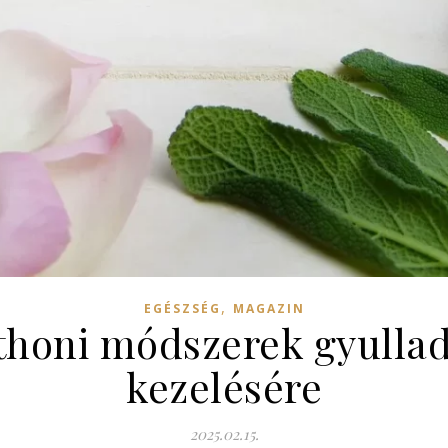
,
EGÉSZSÉG
MAGAZIN
thoni módszerek gyullad
kezelésére
2025.02.15.