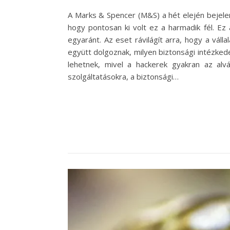
A Marks & Spencer (M&S) a hét elején bejelen
hogy pontosan ki volt ez a harmadik fél. Ez
egyaránt. Az eset rávilágít arra, hogy a váll
együtt dolgoznak, milyen biztonsági intézked
lehetnek, mivel a hackerek gyakran az alv
szolgáltatásokra, a biztonsági…