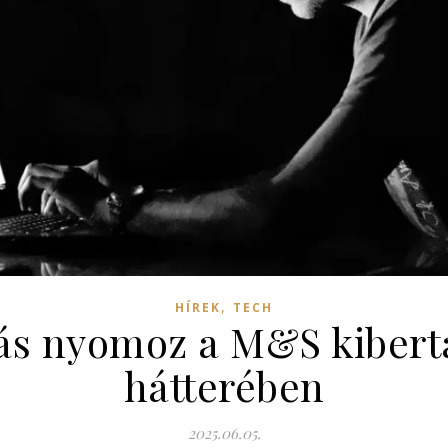
,
HÍREK
TECH
riás nyomoz a M&S kibe
hátterében
2025.06.05.