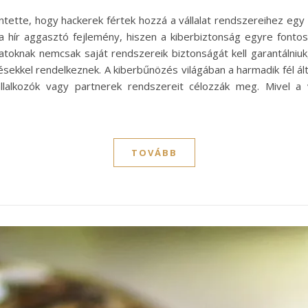
tette, hogy hackerek fértek hozzá a vállalat rendszereihez egy h
 a hír aggasztó fejlemény, hiszen a kiberbiztonság egyre font
alatoknak nemcsak saját rendszereik biztonságát kell garantálniuk
ésekkel rendelkeznek. A kiberbűnözés világában a harmadik fél 
állalkozók vagy partnerek rendszereit célozzák meg. Mivel a 
TOVÁBB