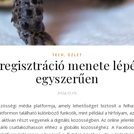
,
TECH
ÜZLET
regisztráció menete lépé
egyszerűen
2024.11.01.
zösségi média platformja, amely lehetőséget biztosít a felha
platformon található különböző funkciók, mint például a hírfolyam
 aktívan részt vegyenek a digitális közösségben. Az online jelen
bárki csatlakozhasson ehhez a globális közösséghez. A Faceboo