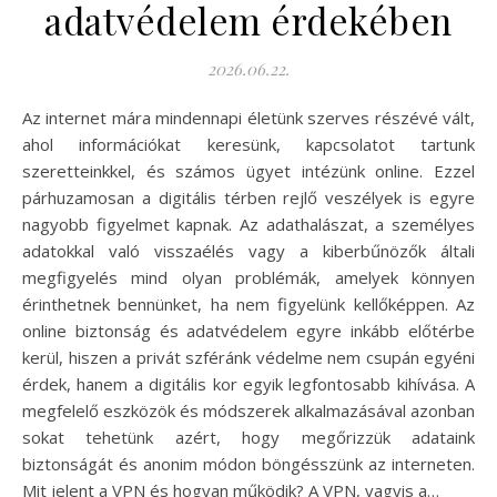
adatvédelem érdekében
2026.06.22.
Az internet mára mindennapi életünk szerves részévé vált,
ahol információkat keresünk, kapcsolatot tartunk
szeretteinkkel, és számos ügyet intézünk online. Ezzel
párhuzamosan a digitális térben rejlő veszélyek is egyre
nagyobb figyelmet kapnak. Az adathalászat, a személyes
adatokkal való visszaélés vagy a kiberbűnözők általi
megfigyelés mind olyan problémák, amelyek könnyen
érinthetnek bennünket, ha nem figyelünk kellőképpen. Az
online biztonság és adatvédelem egyre inkább előtérbe
kerül, hiszen a privát szféránk védelme nem csupán egyéni
érdek, hanem a digitális kor egyik legfontosabb kihívása. A
megfelelő eszközök és módszerek alkalmazásával azonban
sokat tehetünk azért, hogy megőrizzük adataink
biztonságát és anonim módon böngésszünk az interneten.
Mit jelent a VPN és hogyan működik? A VPN, vagyis a…