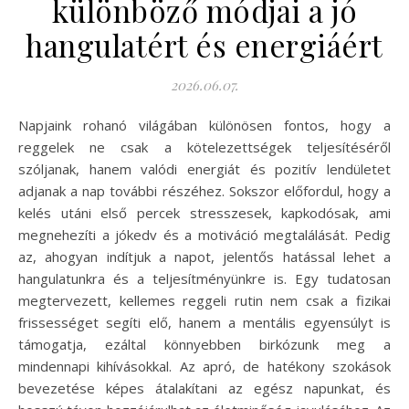
különböző módjai a jó
hangulatért és energiáért
2026.06.07.
Napjaink rohanó világában különösen fontos, hogy a
reggelek ne csak a kötelezettségek teljesítéséről
szóljanak, hanem valódi energiát és pozitív lendületet
adjanak a nap további részéhez. Sokszor előfordul, hogy a
kelés utáni első percek stresszesek, kapkodósak, ami
megnehezíti a jókedv és a motiváció megtalálását. Pedig
az, ahogyan indítjuk a napot, jelentős hatással lehet a
hangulatunkra és a teljesítményünkre is. Egy tudatosan
megtervezett, kellemes reggeli rutin nem csak a fizikai
frissességet segíti elő, hanem a mentális egyensúlyt is
támogatja, ezáltal könnyebben birkózunk meg a
mindennapi kihívásokkal. Az apró, de hatékony szokások
bevezetése képes átalakítani az egész napunkat, és