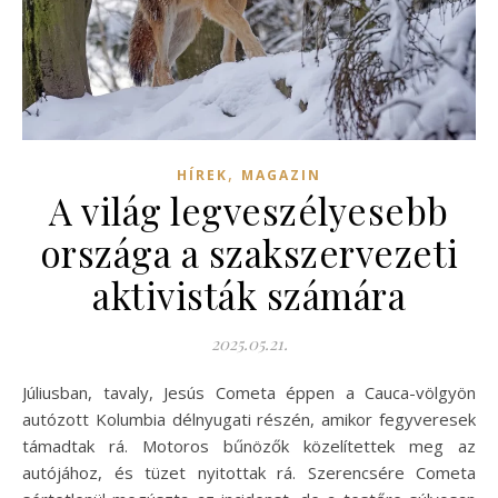
,
HÍREK
MAGAZIN
A világ legveszélyesebb
országa a szakszervezeti
aktivisták számára
2025.05.21.
Júliusban, tavaly, Jesús Cometa éppen a Cauca-völgyön
autózott Kolumbia délnyugati részén, amikor fegyveresek
támadtak rá. Motoros bűnözők közelítettek meg az
autójához, és tüzet nyitottak rá. Szerencsére Cometa