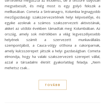
sértetlenül megúszta az incidenst, de a testőre súlyosan
megsebesült, és még most is egy golyó fekszik a
mellkasában. Cometa a Sintrainagro, Kolumbia legnagyobb
mezőgazdasági szakszervezetének helyi képviselője, és
egyike azoknak a számos szakszervezeti aktivistának,
akiket az utóbbi években támadtak meg Kolumbiában. Az
ország, amely sok mértékben a világ legveszélyesebb
helyének számít a szervezett munkavállalás
szempontjából, a Cauca-völgy otthona a cukoriparnak,
amely kulcsszerepet játszik a helyi gazdaságban. Cometa
elmondja, hogy ha valaki szakszervezeti szerepet vállal,
azzal a társadalmi életét gyakorlatilag feladja. „Nem
mehetsz csak…
TOVÁBB