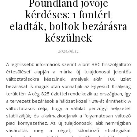
Poundland jövője
kérdéses: 1 fontért
eladták, boltok bezárásra
készülnek
2025.06.14.
A legfrissebb információk szerint a brit BBC hírszolgáltató
értesülései alapján a márka új tulajdonosai jelentős
változtatásokra készülnek, amelyek akár 100 üzlet
bezárását is maguk után vonhatják az Egyesült Királyság
területén. A cég 825 üzlettel rendelkezik az országban, így
a tervezett bezárások a hálózat közel 12%-át érinthetik. A
változtatások célja, hogy a vállalat pénzügyi helyzetét
stabilizálják, és alkalmazkodjanak a folyamatosan változó
piaci környezethez. Az új tulajdonosok, akik nemrégiben
vásárolták meg a céget, különböző stratégiákat