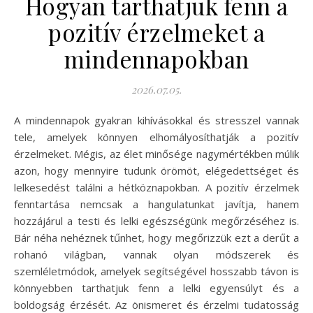
Hogyan tarthatjuk fenn a
pozitív érzelmeket a
mindennapokban
2026.07.05.
A mindennapok gyakran kihívásokkal és stresszel vannak
tele, amelyek könnyen elhomályosíthatják a pozitív
érzelmeket. Mégis, az élet minősége nagymértékben múlik
azon, hogy mennyire tudunk örömöt, elégedettséget és
lelkesedést találni a hétköznapokban. A pozitív érzelmek
fenntartása nemcsak a hangulatunkat javítja, hanem
hozzájárul a testi és lelki egészségünk megőrzéséhez is.
Bár néha nehéznek tűnhet, hogy megőrizzük ezt a derűt a
rohanó világban, vannak olyan módszerek és
szemléletmódok, amelyek segítségével hosszabb távon is
könnyebben tarthatjuk fenn a lelki egyensúlyt és a
boldogság érzését. Az önismeret és érzelmi tudatosság