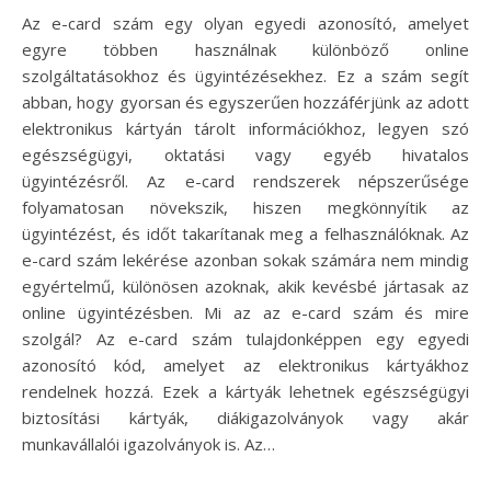
Az e-card szám egy olyan egyedi azonosító, amelyet
egyre többen használnak különböző online
szolgáltatásokhoz és ügyintézésekhez. Ez a szám segít
abban, hogy gyorsan és egyszerűen hozzáférjünk az adott
elektronikus kártyán tárolt információkhoz, legyen szó
egészségügyi, oktatási vagy egyéb hivatalos
ügyintézésről. Az e-card rendszerek népszerűsége
folyamatosan növekszik, hiszen megkönnyítik az
ügyintézést, és időt takarítanak meg a felhasználóknak. Az
e-card szám lekérése azonban sokak számára nem mindig
egyértelmű, különösen azoknak, akik kevésbé jártasak az
online ügyintézésben. Mi az az e-card szám és mire
szolgál? Az e-card szám tulajdonképpen egy egyedi
azonosító kód, amelyet az elektronikus kártyákhoz
rendelnek hozzá. Ezek a kártyák lehetnek egészségügyi
biztosítási kártyák, diákigazolványok vagy akár
munkavállalói igazolványok is. Az…