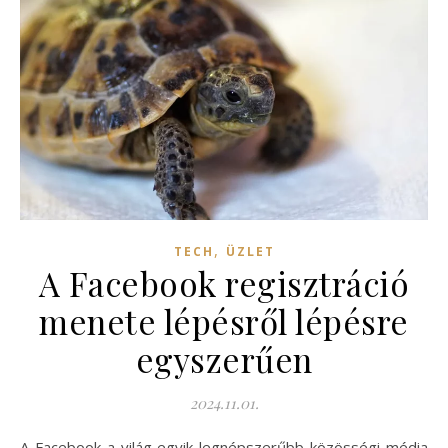
,
TECH
ÜZLET
A Facebook regisztráció
menete lépésről lépésre
egyszerűen
2024.11.01.
A Facebook a világ egyik legnépszerűbb közösségi média