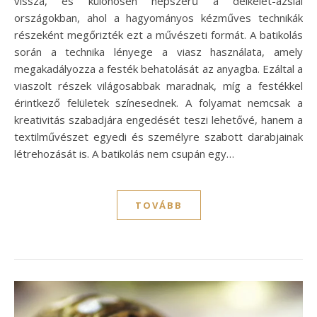
vissza, és különösen népszerű a délkelet-ázsiai
országokban, ahol a hagyományos kézműves technikák
részeként megőrizték ezt a művészeti formát. A batikolás
során a technika lényege a viasz használata, amely
megakadályozza a festék behatolását az anyagba. Ezáltal a
viaszolt részek világosabbak maradnak, míg a festékkel
érintkező felületek színesednek. A folyamat nemcsak a
kreativitás szabadjára engedését teszi lehetővé, hanem a
textilművészet egyedi és személyre szabott darabjainak
létrehozását is. A batikolás nem csupán egy…
TOVÁBB