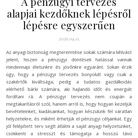
A pénzügyi tervezés
alapjai kezdőknek lépésről
lépésre egyszerűen
2026.04.11.
Az anyagi biztonság megteremtése sokak számára kihívást
jelent, hiszen a pénzügyi döntések hatással vannak
mindennapi életünkre és jövőnkre egyaránt. Sokan érzik
úgy, hogy a pénzügyi tervezés bonyolult vagy csak a
szakértők kiváltsága, pedig a tudatos gazdálkodás
elérhető bárki számára, aki hajlandó időt és energiát
fordítani rá. A pénzügyi tervezés nem csupán a
megtakarításról szól, hanem arról is, hogy hogyan kezeljük
bevételeinket, kiadásainkat, hogyan készülünk fel váratlan
helyzetekre, és miként érhetjük el pénzügyi céljainkat. Egy
jól felépített terv segít átlátni a saját anyagi helyzetünket,
csökkenti a stresszt és támogatja a hosszú távú