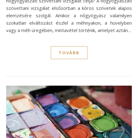
nőgyógyászati szövettani vizsgálat célja? A nőgyógyászati
szövettani vizsgálat elsősorban a kóros szövetek alapos
elemzésére szolgál. Amikor a nőgyógyász valamilyen
szokatlan elváltozást észlel a méhnyakon, a hüvelyben
vagy a méh üregében, mintavétel történik, amelyet aztán…
TOVÁBB