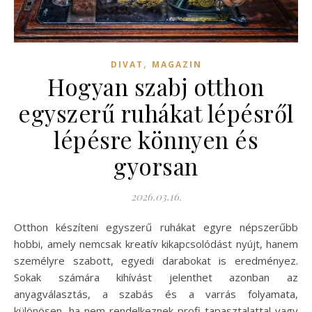
,
DIVAT
MAGAZIN
Hogyan szabj otthon
egyszerű ruhákat lépésről
lépésre könnyen és
gyorsan
2026.03.16.
Otthon készíteni egyszerű ruhákat egyre népszerűbb
hobbi, amely nemcsak kreatív kikapcsolódást nyújt, hanem
személyre szabott, egyedi darabokat is eredményez.
Sokak számára kihívást jelenthet azonban az
anyagválasztás, a szabás és a varrás folyamata,
különösen, ha nem rendelkeznek profi tapasztalattal vagy