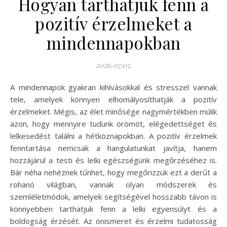
Hogyan tarthatjuk fenn a
pozitív érzelmeket a
mindennapokban
2026.07.05.
A mindennapok gyakran kihívásokkal és stresszel vannak
tele, amelyek könnyen elhomályosíthatják a pozitív
érzelmeket. Mégis, az élet minősége nagymértékben múlik
azon, hogy mennyire tudunk örömöt, elégedettséget és
lelkesedést találni a hétköznapokban. A pozitív érzelmek
fenntartása nemcsak a hangulatunkat javítja, hanem
hozzájárul a testi és lelki egészségünk megőrzéséhez is.
Bár néha nehéznek tűnhet, hogy megőrizzük ezt a derűt a
rohanó világban, vannak olyan módszerek és
szemléletmódok, amelyek segítségével hosszabb távon is
könnyebben tarthatjuk fenn a lelki egyensúlyt és a
boldogság érzését. Az önismeret és érzelmi tudatosság