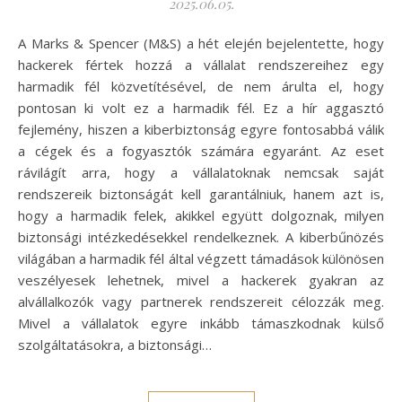
2025.06.05.
A Marks & Spencer (M&S) a hét elején bejelentette, hogy
hackerek fértek hozzá a vállalat rendszereihez egy
harmadik fél közvetítésével, de nem árulta el, hogy
pontosan ki volt ez a harmadik fél. Ez a hír aggasztó
fejlemény, hiszen a kiberbiztonság egyre fontosabbá válik
a cégek és a fogyasztók számára egyaránt. Az eset
rávilágít arra, hogy a vállalatoknak nemcsak saját
rendszereik biztonságát kell garantálniuk, hanem azt is,
hogy a harmadik felek, akikkel együtt dolgoznak, milyen
biztonsági intézkedésekkel rendelkeznek. A kiberbűnözés
világában a harmadik fél által végzett támadások különösen
veszélyesek lehetnek, mivel a hackerek gyakran az
alvállalkozók vagy partnerek rendszereit célozzák meg.
Mivel a vállalatok egyre inkább támaszkodnak külső
szolgáltatásokra, a biztonsági…