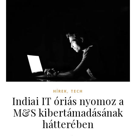
,
HÍREK
TECH
Indiai IT óriás nyomoz a
M&S kibertámadásának
hátterében