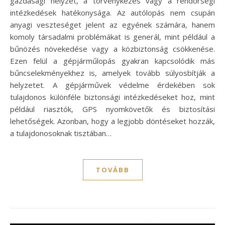
gazdasági helyzet, a törvénykezés vagy a rendőrségi
intézkedések hatékonysága. Az autólopás nem csupán
anyagi veszteséget jelent az egyének számára, hanem
komoly társadalmi problémákat is generál, mint például a
bűnözés növekedése vagy a közbiztonság csökkenése.
Ezen felül a gépjárműlopás gyakran kapcsolódik más
bűncselekményekhez is, amelyek tovább súlyosbítják a
helyzetet. A gépjárművek védelme érdekében sok
tulajdonos különféle biztonsági intézkedéseket hoz, mint
például riasztók, GPS nyomkövetők és biztosítási
lehetőségek. Azonban, hogy a legjobb döntéseket hozzák,
a tulajdonosoknak tisztában…
TOVÁBB