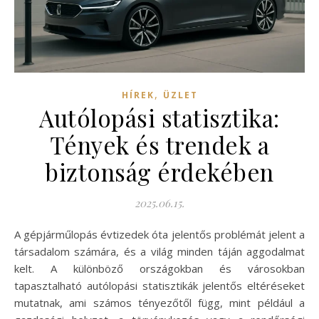
,
HÍREK
ÜZLET
Autólopási statisztika:
Tények és trendek a
biztonság érdekében
2025.06.15.
A gépjárműlopás évtizedek óta jelentős problémát jelent a
társadalom számára, és a világ minden táján aggodalmat
kelt. A különböző országokban és városokban
tapasztalható autólopási statisztikák jelentős eltéréseket
mutatnak, ami számos tényezőtől függ, mint például a