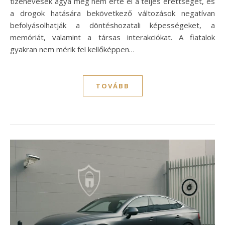
tizenévesek agya még nem érte el a teljes érettséget, és
a drogok hatására bekövetkező változások negatívan
befolyásolhatják a döntéshozatali képességeket, a
memóriát, valamint a társas interakciókat. A fiatalok
gyakran nem mérik fel kellőképpen…
TOVÁBB