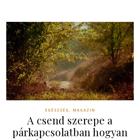
,
EGÉSZSÉG
MAGAZIN
A csend szerepe a
párkapcsolatban hogyan