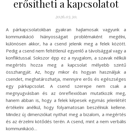
erősítheti a kapcsolatot
2026.03.30.
A párkapcsolatokban gyakran hajlamosak vagyunk a
kommunikáció hiányosságait problémaként megélni,
különösen akkor, ha a csend jelenik meg a felek között.
Pedig a csend nem feltétlenül egyenlő a távolsággal vagy a
konfliktussal. Sokszor épp ez a nyugalom, a szavak nélküli
megértés hozza meg a kapcsolat mélyebb szintű
összhangját. Az, hogy mikor és hogyan használjuk a
csendet, meghatározhatja, mennyire erős és egészséges
egy párkapcsolat. A csend szerepe nem csak a
megnyugvásban és az önreflexióban mutatkozik meg,
hanem abban is, hogy a felek képesek egymás jelenlétét
értékelni anélkül, hogy folyamatosan beszélniük kellene.
Mindez új dimenziókat nyithat meg a bizalom, a megértés
és az érzelmi kötődés terén. A csend, mint a nem verbális
kommunikáció…