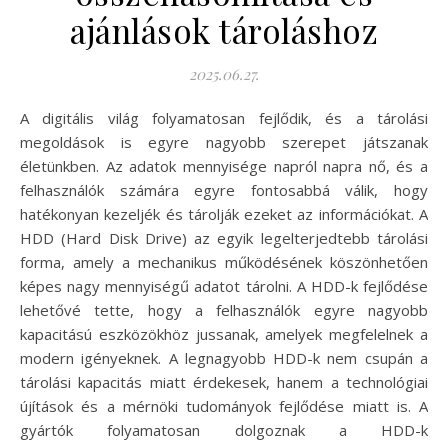
ajánlások tároláshoz
2025.06.27.
A digitális világ folyamatosan fejlődik, és a tárolási
megoldások is egyre nagyobb szerepet játszanak
életünkben. Az adatok mennyisége napról napra nő, és a
felhasználók számára egyre fontosabbá válik, hogy
hatékonyan kezeljék és tárolják ezeket az információkat. A
HDD (Hard Disk Drive) az egyik legelterjedtebb tárolási
forma, amely a mechanikus működésének köszönhetően
képes nagy mennyiségű adatot tárolni. A HDD-k fejlődése
lehetővé tette, hogy a felhasználók egyre nagyobb
kapacitású eszközökhöz jussanak, amelyek megfelelnek a
modern igényeknek. A legnagyobb HDD-k nem csupán a
tárolási kapacitás miatt érdekesek, hanem a technológiai
újítások és a mérnöki tudományok fejlődése miatt is. A
gyártók folyamatosan dolgoznak a HDD-k