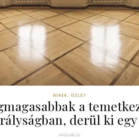
,
HÍREK
ÜZLET
gmagasabbak a temetkezé
rályságban, derül ki egy
2025.06.23.