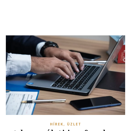
,
HÍREK
ÜZLET