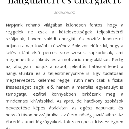
2026.06.07.
Napjaink rohanó világában különösen fontos, hogy a
reggelek ne csak a kötelezettségek teljesítéséről
szóljanak, hanem valódi energiát és pozitív lendületet
adjanak a nap további részéhez. Sokszor előfordul, hogy a
kelés utáni első percek stresszesek, kapkodósak, ami
megnehezíti a jókedv és a motiváció megtalálását. Pedig
az, ahogyan indítjuk a napot, jelentős hatással lehet a
hangulatunkra és a teljesítményünkre is. Egy tudatosan
megtervezett, kellemes reggeli rutin nem csak a fizikai
frissességet segíti elő, hanem a mentális egyensúlyt is
támogatja, ezáltal könnyebben birkózunk meg a
mindennapi kihívásokkal. Az apró, de hatékony szokások
bevezetése képes átalakítani az egész napunkat, és
hosszú távon hozzájárulhat az életminőség javulásához. Az
ébredés utáni légzőgyakorlatok szerepe a frissességben
Az…