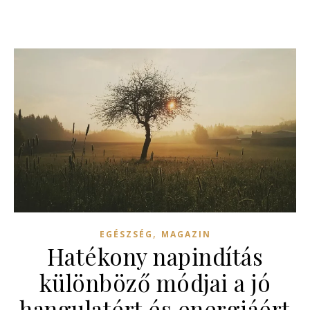
,
EGÉSZSÉG
MAGAZIN
Hatékony napindítás
különböző módjai a jó
hangulatért és energiáért