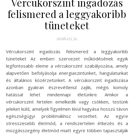
Vércukorszint ingadozás
felismered a leggyakoribb
tüneteket
2026.03.31.
Vércukorszint ingadozás felismered a leggyakoribb
tüneteket Az emberi szervezet működésének egyik
legfontosabb eleme a vércukorszint szabályozása, amely
alapvetően befolyásolja energiaszintünket, hangulatunkat
és általános közérzetünket. A vércukorszint ingadozása
azonban gyakran észrevétlenül zajlik, mégis komoly
hatással lehet mindennapi életünkre. Amikor a
vércukorszint hirtelen emelkedik vagy csökken, testünk
jeleket küld, amelyek figyelmen kívül hagyása hosszú távon
egészségügyi problémákhoz vezethet. Az egyre
stresszesebb életmód, a rendszertelen étkezés és a
mozgásszegény életmód miatt egyre többen tapasztalják