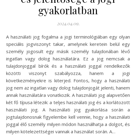
gyakorlatban
2024.04.09.
A használati jog fogalma a jogi terminológiában egy olyan
speciális jogviszonyt takar, amelynek keretein belül egy
személy jogosult egy másik személy tulajdonában lévő
ingatlan vagy dolog használatára. Ez a jog nemcsak a
tulajdonjoggal bírók és a használati joggal rendelkezők
közötti viszonyt szabályozza, hanem a jogi
következményekre is kiterjed. Fontos, hogy a használati
jog nem az ingatlan vagy dolog tulajdonjogát jelenti, hanem
annak használatára vonatkozik. A használati jog alapvetően
két fő típusa létezik: a teljes használati jog és a korlátozott
használati jog. A használati jog gyakorlása során a
jogtulajdonosnak figyelembe kell vennie, hogy a használati
joggal élő személy milyen módon használhatja a dolgot, és
milyen kötelezettségei vannak a használat során. A…