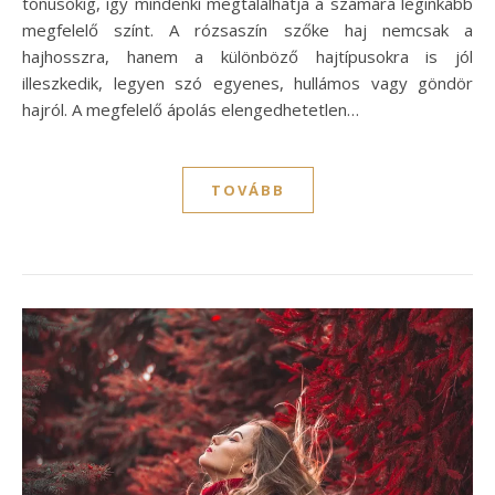
tónusokig, így mindenki megtalálhatja a számára leginkább
megfelelő színt. A rózsaszín szőke haj nemcsak a
hajhosszra, hanem a különböző hajtípusokra is jól
illeszkedik, legyen szó egyenes, hullámos vagy göndör
hajról. A megfelelő ápolás elengedhetetlen…
TOVÁBB