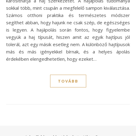
károsíthatja a haj szerkezetét. A hajápolás tudománya
sokkal több, mint csupán a megfelelő sampon kiválasztása.
Számos otthoni praktika és természetes módszer
segíthet abban, hogy hajunk ne csak szép, de egészséges
is legyen. A hajápolás során fontos, hogy figyelembe
vegyük a haj típusát, hiszen amit az egyik hajtípus jól
tolerál, azt egy másik esetleg nem. A különböző hajtípusok
más és más igényekkel bírnak, és a helyes ápolás
érdekében elengedhetetlen, hogy ezeket…
TOVÁBB