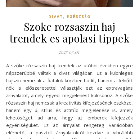
,
DIVAT
EGÉSZSÉG
Szoke rozsaszin haj
trendek es apolasi tippek
2025.03.01.
A szőke rózsaszín haj trendek az utóbbi években egyre
népszerűbbé váltak a divat világában. Ez a különleges
hajszín nemcsak a fiatalok körében hódít, hanem a felnőtt
nők is előszeretettel választják ezt az extravagáns
árnyalatot, amely egyedi megjelenést kölcsönöz. A szőke
rózsaszín haj nemcsak a kreativitás kifejezésének eszköze,
hanem egy új stílus és attitűd megjelenése is, amely
lehetőséget ad arra, hogy az emberek kifejezzék
egyéniségüket. Ez az árnyalat rengeteg variációban
elérhető, a pasztell árnyalatoktól kezdve a vibrálóbb