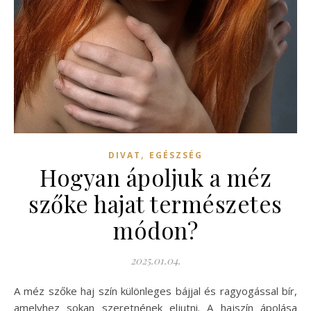
,
DIVAT
EGÉSZSÉG
Hogyan ápoljuk a méz
szőke hajat természetes
módon?
2025.01.04.
A méz szőke haj szín különleges bájjal és ragyogással bír,
amelyhez sokan szeretnének eljutni. A hajszín ápolása