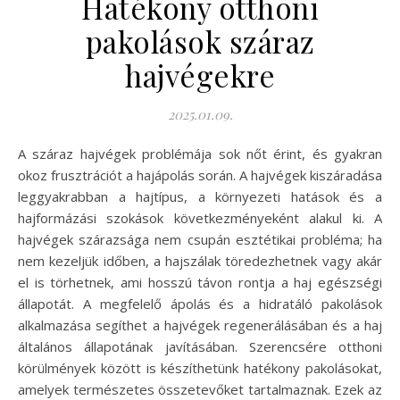
Hatékony otthoni
pakolások száraz
hajvégekre
2025.01.09.
A száraz hajvégek problémája sok nőt érint, és gyakran
okoz frusztrációt a hajápolás során. A hajvégek kiszáradása
leggyakrabban a hajtípus, a környezeti hatások és a
hajformázási szokások következményeként alakul ki. A
hajvégek szárazsága nem csupán esztétikai probléma; ha
nem kezeljük időben, a hajszálak töredezhetnek vagy akár
el is törhetnek, ami hosszú távon rontja a haj egészségi
állapotát. A megfelelő ápolás és a hidratáló pakolások
alkalmazása segíthet a hajvégek regenerálásában és a haj
általános állapotának javításában. Szerencsére otthoni
körülmények között is készíthetünk hatékony pakolásokat,
amelyek természetes összetevőket tartalmaznak. Ezek az