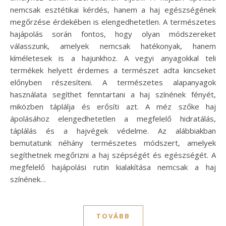
nemcsak esztétikai kérdés, hanem a haj egészségének
megőrzése érdekében is elengedhetetlen. A természetes
hajápolás során fontos, hogy olyan módszereket
válasszunk, amelyek nemcsak hatékonyak, hanem
kíméletesek is a hajunkhoz. A vegyi anyagokkal teli
termékek helyett érdemes a természet adta kincseket
előnyben részesíteni. A természetes alapanyagok
használata segíthet fenntartani a haj színének fényét,
miközben táplálja és erősíti azt. A méz szőke haj
ápolásához elengedhetetlen a megfelelő hidratálás,
táplálás és a hajvégek védelme. Az alábbiakban
bemutatunk néhány természetes módszert, amelyek
segíthetnek megőrizni a haj szépségét és egészségét. A
megfelelő hajápolási rutin kialakítása nemcsak a haj
színének…
TOVÁBB