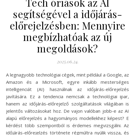
Tech óriások az AI
segítségével a időjárás-
előrejelzésben: Mennyire
megbízhatóak az új
megoldások?
2025.06.24.
A legnagyobb technológiai cégek, mint például a Google, az
Amazon és a Microsoft, egyre inkább mesterséges
intelligenciát (AI) használnak az időjárás-előrejelzés
javítására. Ez a tendencia nemcsak a technológiai ipar,
hanem az időjárás-előrejelző szolgáltatások világában is
jelentős változásokat hoz. De vajon valóban jobb-e az AI
alapú előrejelzés a hagyományos modellekhez képest? E
kérdést több szempontból is érdemes megvizsgálni. Az
időjárás-előrejelzés története régmúltra nyúlik vissza, és