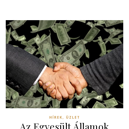
,
HÍREK
ÜZLET
Az Egyesült Államok