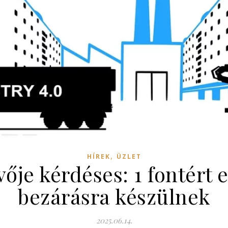
,
HÍREK
ÜZLET
ője kérdéses: 1 fontért e
bezárásra készülnek
2025.06.14.