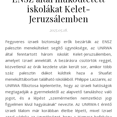
iskolákat Kelet-
Jeruzsálemben
2025.05.18.
Fegyveres izraeli biztonsági erők bezárták az ENSZ
palesztin menekülteket segítő ügynöksége, az UNRWA
által fenntartott három iskolát Kelet-Jeruzsálemben,
amelyet Izrael annektált. A bezárásra csütörtök reggel,
közvetlenül az órák kezdete után került sor, amikor több
száz palesztin diákot küldtek haza a Shuafat
menekülttáborban található iskolákból. Philippe Lazzarini, az
UNRWA főbiztosa kijelentette, hogy az izraeli hatóságok
megtagadják a gyermekektől az alapvető tanuláshoz való
jogot, és a lépést „szemérmetlen nemzetközi jogi
figyelmen kívül hagyásának” nevezte. Az UNRWA-t érintő
izraeli tilalom már korábban életbe lépett, mivel Izrael
azzal vádolja az ügynökséget, hogy a Hamasz befolyása