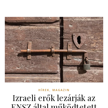
,
HÍREK
MAGAZIN
Izraeli erők lezárják az
ENSZ által működtetett