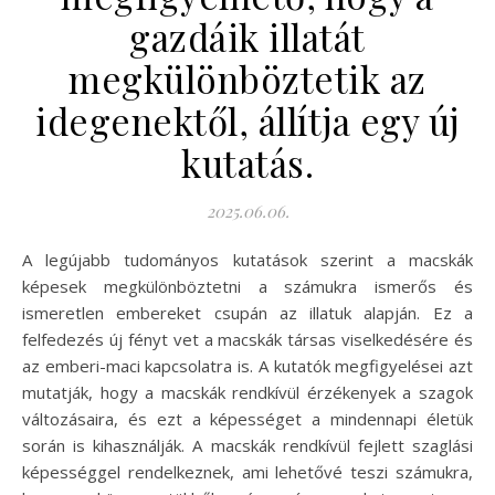
gazdáik illatát
megkülönböztetik az
idegenektől, állítja egy új
kutatás.
2025.06.06.
A legújabb tudományos kutatások szerint a macskák
képesek megkülönböztetni a számukra ismerős és
ismeretlen embereket csupán az illatuk alapján. Ez a
felfedezés új fényt vet a macskák társas viselkedésére és
az emberi-maci kapcsolatra is. A kutatók megfigyelései azt
mutatják, hogy a macskák rendkívül érzékenyek a szagok
változásaira, és ezt a képességet a mindennapi életük
során is kihasználják. A macskák rendkívül fejlett szaglási
képességgel rendelkeznek, ami lehetővé teszi számukra,