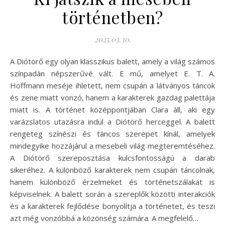
történetben?
2025.03.30.
A Diótörő egy olyan klasszikus balett, amely a világ számos
színpadán népszerűvé vált. E mű, amelyet E. T. A.
Hoffmann meséje ihletett, nem csupán a látványos táncok
és zene miatt vonzó, hanem a karakterek gazdag palettája
miatt is. A történet középpontjában Clara áll, aki egy
varázslatos utazásra indul a Diótörő herceggel. A balett
rengeteg színészi és táncos szerepet kínál, amelyek
mindegyike hozzájárul a mesebeli világ megteremtéséhez.
A Diótörő szereposztása kulcsfontosságú a darab
sikeréhez. A különböző karakterek nem csupán táncolnak,
hanem különböző érzelmeket és történetszálakat is
képviselnek. A balett során a szereplők közötti interakciók
és a karakterek fejlődése bonyolítja a történetet, és teszi
azt még vonzóbbá a közönség számára. A megfelelő…