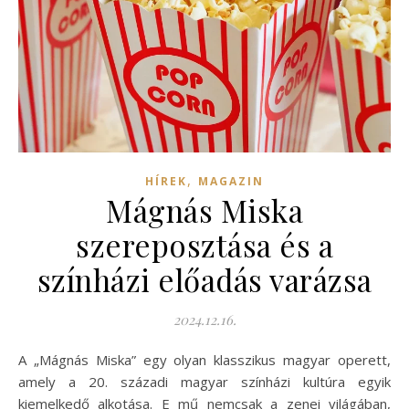
,
HÍREK
MAGAZIN
Mágnás Miska
szereposztása és a
színházi előadás varázsa
2024.12.16.
A „Mágnás Miska” egy olyan klasszikus magyar operett,
amely a 20. századi magyar színházi kultúra egyik
kiemelkedő alkotása. E mű nemcsak a zenei világában,