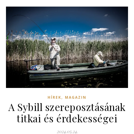
,
HÍREK
MAGAZIN
A Sybill szereposztásának
titkai és érdekességei
2024.05.24.