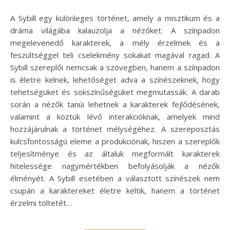
A Sybill egy különleges történet, amely a misztikum és a
dráma világába kalauzolja a nézőket. A színpadon
megelevenedő karakterek, a mély érzelmek és a
feszültséggel teli cselekmény sokakat magával ragad. A
Sybill szereplői nemcsak a szövegben, hanem a színpadon
is életre kelnek, lehetőséget adva a színészeknek, hogy
tehetségüket és sokszínűségüket megmutassák. A darab
során a nézők tanúi lehetnek a karakterek fejlődésének,
valamint a köztük lévő interakcióknak, amelyek mind
hozzájárulnak a történet mélységéhez. A szereposztás
kulcsfontosságú eleme a produkciónak, hiszen a szereplők
teljesítménye és az általuk megformált karakterek
hitelessége nagymértékben befolyásolják a nézők
élményét. A Sybill esetében a választott színészek nem
csupán a karaktereket életre keltik, hanem a történet
érzelmi töltetét…