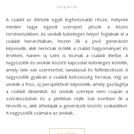
2024.10.20.
A család az életünk egyik legfontosabb része, melynek
minden tagja egyedi szerepet játszik a közös
történetünkben. Az unokák különleges helyet foglalnak el a
családi hierarchiában, hiszen ők a jövő generációt
képviselik, akik nemcsak öröklik a család hagyományait és
értékeit, hanem új színt is hoznak a családi életbe. A
nagyszülők és unokák közötti kapcsolat különleges kötelék,
amely tele van szeretettel, tanulással és felfedezéssel. A
nagyszülők gyakran a családi bölcsesség forrásai, míg az
unokák a friss, új perspektívát képviselik, amely gazdagítja
a családi dinamikát. Az unokák szerepe nem csupán a
szórakozásban és a játékban rejlik. Sok esetben ők a
hírvivők is, akik áthidalják a generációk közötti szakadékot.
A nagyszülők számára az unokák…