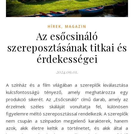
,
HÍREK
MAGAZIN
Az esőcsináló
szereposztásának titkai és
érdekességei
2024.09.01.
A színház és a film világában a szereplők kiválasztása
kulcsfontosságú tényező, amely meghatározza egy
produkció sikerét. Az „Esőcsináló” című darab, amely az
érzelmek széles skáláját vonultatja fel, különösen
figyelemre méltó szereposztással rendelkezik. A szereplők
nem csupán a színpadon megjelenő karakterek, hanem
azok, akik életre keltik a történetet, és akik által a