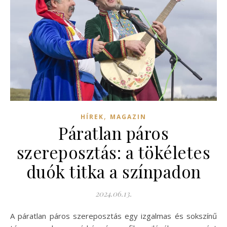
,
HÍREK
MAGAZIN
Páratlan páros
szereposztás: a tökéletes
duók titka a színpadon
2024.06.13.
A páratlan páros szereposztás egy izgalmas és sokszínű