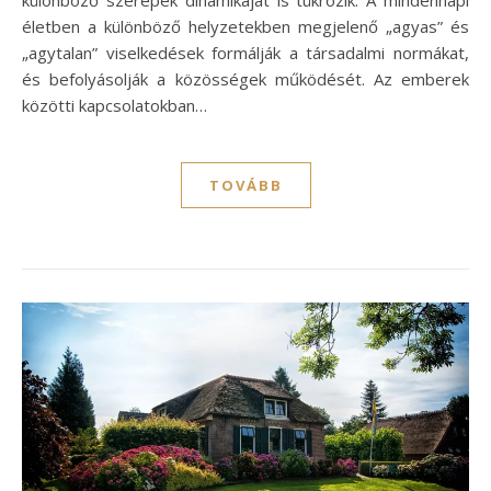
különböző szerepek dinamikáját is tükrözik. A mindennapi
életben a különböző helyzetekben megjelenő „agyas” és
„agytalan” viselkedések formálják a társadalmi normákat,
és befolyásolják a közösségek működését. Az emberek
közötti kapcsolatokban…
TOVÁBB