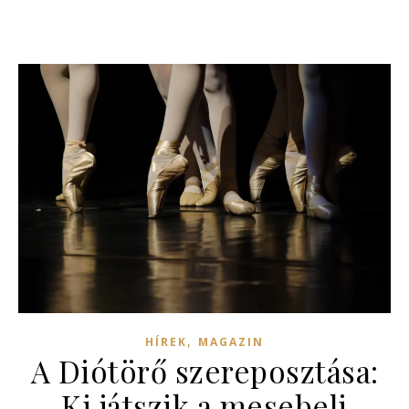
,
HÍREK
MAGAZIN
A Diótörő szereposztása:
Ki játszik a mesebeli