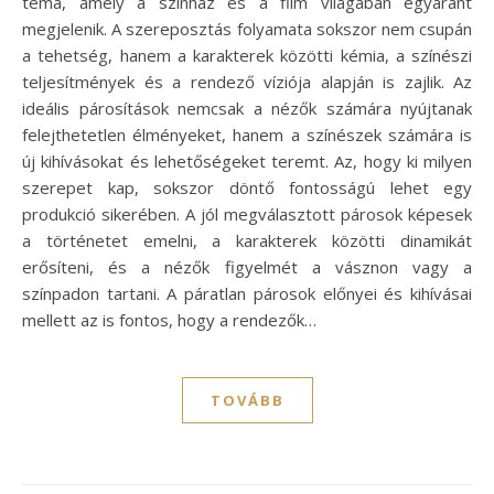
téma, amely a színház és a film világában egyaránt
megjelenik. A szereposztás folyamata sokszor nem csupán
a tehetség, hanem a karakterek közötti kémia, a színészi
teljesítmények és a rendező víziója alapján is zajlik. Az
ideális párosítások nemcsak a nézők számára nyújtanak
felejthetetlen élményeket, hanem a színészek számára is
új kihívásokat és lehetőségeket teremt. Az, hogy ki milyen
szerepet kap, sokszor döntő fontosságú lehet egy
produkció sikerében. A jól megválasztott párosok képesek
a történetet emelni, a karakterek közötti dinamikát
erősíteni, és a nézők figyelmét a vásznon vagy a
színpadon tartani. A páratlan párosok előnyei és kihívásai
mellett az is fontos, hogy a rendezők…
TOVÁBB