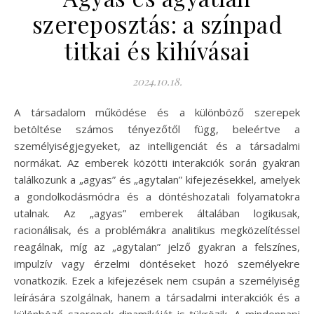
szereposztás: a színpad
titkai és kihívásai
2024.10.18.
A társadalom működése és a különböző szerepek
betöltése számos tényezőtől függ, beleértve a
személyiségjegyeket, az intelligenciát és a társadalmi
normákat. Az emberek közötti interakciók során gyakran
találkozunk a „agyas” és „agytalan” kifejezésekkel, amelyek
a gondolkodásmódra és a döntéshozatali folyamatokra
utalnak. Az „agyas” emberek általában logikusak,
racionálisak, és a problémákra analitikus megközelítéssel
reagálnak, míg az „agytalan” jelző gyakran a felszínes,
impulzív vagy érzelmi döntéseket hozó személyekre
vonatkozik. Ezek a kifejezések nem csupán a személyiség
leírására szolgálnak, hanem a társadalmi interakciók és a