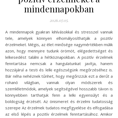
mindennapokban
2026.07.05.
A mindennapok gyakran kihívásokkal és stresszel vannak
tele, amelyek könnyen elhomályosíthatják a pozitív
érzelmeket. Mégis, az élet minősége nagymértékben múlik
azon, hogy mennyire tudunk örömöt, elégedettséget és
lelkesedést találni a hétköznapokban. A pozitív érzelmek
fenntartása nemcsak a hangulatunkat javítja, hanem
hozzájárul a testi és lelki egészségünk megőrzéséhez is.
Bár néha nehéznek tűnhet, hogy megőrizzük ezt a derűt a
rohanó világban, vannak olyan módszerek és
szemléletmódok, amelyek segítségével hosszabb távon is
könnyebben tarthatjuk fenn a lelki egyensúlyt és a
boldogság érzését. Az önismeret és érzelmi tudatosság
szerepe Az érzelmek tudatos megfigyelése és elfogadása
az első lépés a pozitív érzelmek fenntartásához. Amikor