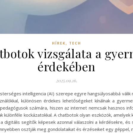
,
HÍREK
TECH
atbotok vizsgálata a gy
érdekében
2025.09.16.
 mesterséges intelligencia (AI) szerepe egyre hangsúlyosabbá válik
sználókkal, különösen érdekes lehetőségeket kínálnak a gyerme
 pedagógusok számára, hiszen az internet nemcsak hasznos inf
tnak különféle kockázatokkal. A chatbotok olyan eszközök, amely
 digitális segítők képesek azonnal válaszolni a kérdésekre, és 
nyebben osztják meg gondolataikat és érzéseiket egy géppel, m