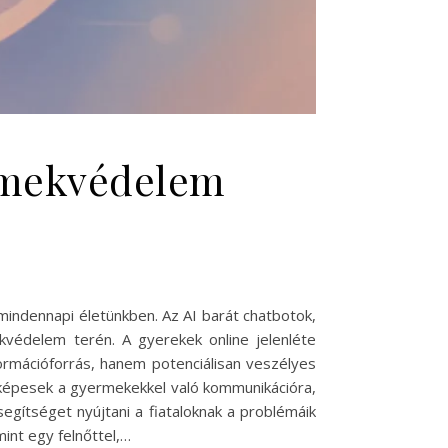
ermekvédelem
 mindennapi életünkben. Az AI barát chatbotok,
kvédelem terén. A gyerekek online jelenléte
ormációforrás, hanem potenciálisan veszélyes
ek képesek a gyermekekkel való kommunikációra,
segítséget nyújtani a fiataloknak a problémáik
int egy felnőttel,…