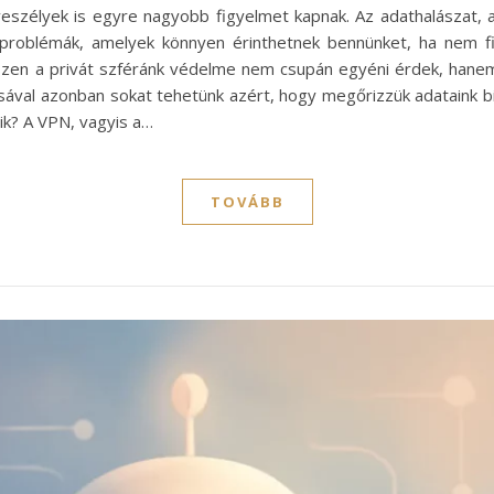
 veszélyek is egyre nagyobb figyelmet kapnak. Az adathalászat, 
 problémák, amelyek könnyen érinthetnek bennünket, ha nem fi
zen a privát szféránk védelme nem csupán egyéni érdek, hanem a
ával azonban sokat tehetünk azért, hogy megőrizzük adataink
ik? A VPN, vagyis a…
TOVÁBB