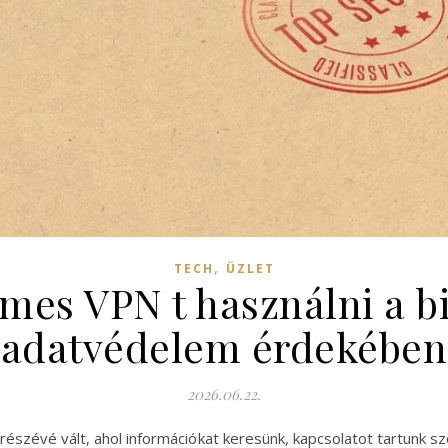
,
TECH
ÜZLET
mes VPN t használni a b
adatvédelem érdekében
2026.06.22.
észévé vált, ahol információkat keresünk, kapcsolatot tartunk sz