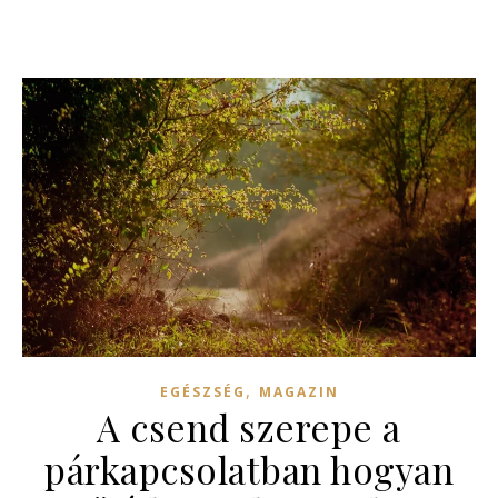
,
EGÉSZSÉG
MAGAZIN
A csend szerepe a
párkapcsolatban hogyan