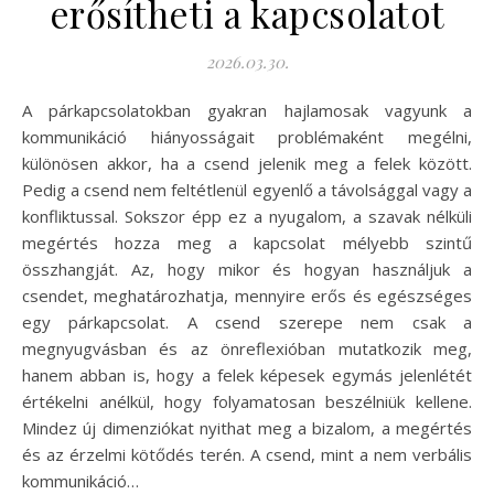
erősítheti a kapcsolatot
2026.03.30.
A párkapcsolatokban gyakran hajlamosak vagyunk a
kommunikáció hiányosságait problémaként megélni,
különösen akkor, ha a csend jelenik meg a felek között.
Pedig a csend nem feltétlenül egyenlő a távolsággal vagy a
konfliktussal. Sokszor épp ez a nyugalom, a szavak nélküli
megértés hozza meg a kapcsolat mélyebb szintű
összhangját. Az, hogy mikor és hogyan használjuk a
csendet, meghatározhatja, mennyire erős és egészséges
egy párkapcsolat. A csend szerepe nem csak a
megnyugvásban és az önreflexióban mutatkozik meg,
hanem abban is, hogy a felek képesek egymás jelenlétét
értékelni anélkül, hogy folyamatosan beszélniük kellene.
Mindez új dimenziókat nyithat meg a bizalom, a megértés
és az érzelmi kötődés terén. A csend, mint a nem verbális
kommunikáció…