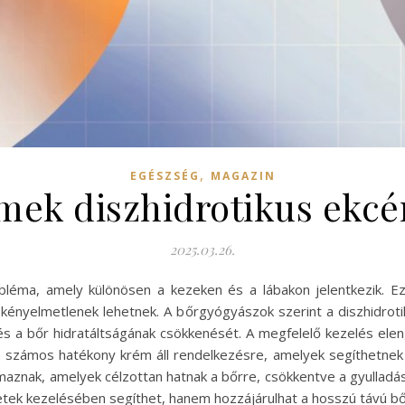
,
EGÉSZSÉG
MAGAZIN
mek diszhidrotikus ekcé
2025.03.26.
léma, amely különösen a kezeken és a lábakon jelentkezik. Ez
 kényelmetlenek lehetnek. A bőrgyógyászok szerint a diszhidroti
t és a bőr hidratáltságának csökkenését. A megfelelő kezelés el
 számos hatékony krém áll rendelkezésre, amelyek segíthetnek
znak, amelyek célzottan hatnak a bőrre, csökkentve a gyulladást 
netek kezelésében segíthet, hanem hozzájárulhat a hosszú távú