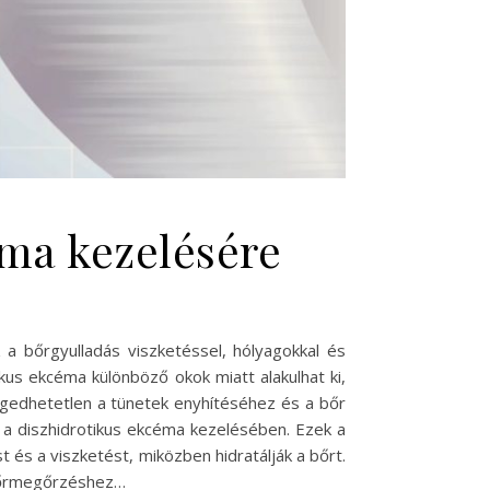
ma kezelésére
 a bőrgyulladás viszketéssel, hólyagokkal és
kus ekcéma különböző okok miatt alakulhat ki,
engedhetetlen a tünetek enyhítéséhez és a bőr
 a diszhidrotikus ekcéma kezelésében. Ezek a
és a viszketést, miközben hidratálják a bőrt.
 bőrmegőrzéshez…