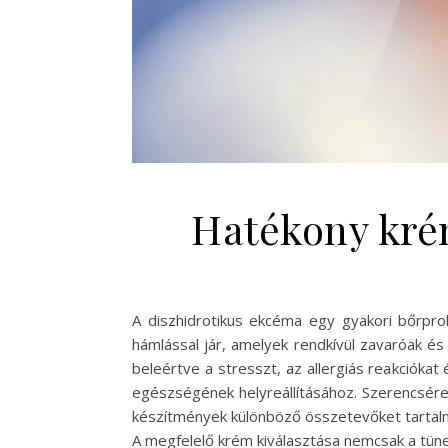
Hatékony kré
A diszhidrotikus ekcéma egy gyakori bőrprob
hámlással jár, amelyek rendkívül zavaróak és
beleértve a stresszt, az allergiás reakcióka
egészségének helyreállításához. Szerencsére
készítmények különböző összetevőket tartalma
A megfelelő krém kiválasztása nemcsak a tü