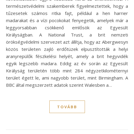
természetvédelmi szakemberek figyelmeztettek, hogy a
tűzesetek számos ritka fajt, például a hen harrier
madarakat és a vízi pocokokat fenyegetik, amelyek már a
leggyorsabban csökkenő emlősök az Egyesült
Királyságban. A National Trust, a brit nemzeti
örökségvédelmi szervezet azt állítja, hogy az Abergwesyn
közös területen zajló erdőtüzek elpusztították a helyi
aranyrepülők fészkelési helyét, amely a brit hegyvidék
egyik legszebb madara. Eddig az év során az Egyesült
Királyság területén több mint 284 négyzetkilométernyi
terület égett le, ami nagyobb terület, mint Birmingham. A
BBC által megszerzett adatok szerint Walesben a…
TOVÁBB