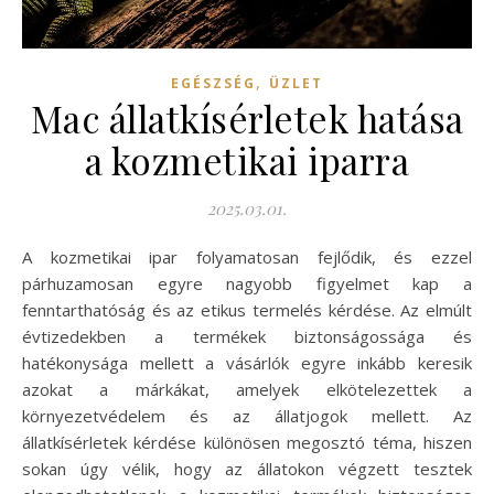
,
EGÉSZSÉG
ÜZLET
Mac állatkísérletek hatása
a kozmetikai iparra
2025.03.01.
A kozmetikai ipar folyamatosan fejlődik, és ezzel
párhuzamosan egyre nagyobb figyelmet kap a
fenntarthatóság és az etikus termelés kérdése. Az elmúlt
évtizedekben a termékek biztonságossága és
hatékonysága mellett a vásárlók egyre inkább keresik
azokat a márkákat, amelyek elkötelezettek a
környezetvédelem és az állatjogok mellett. Az
állatkísérletek kérdése különösen megosztó téma, hiszen
sokan úgy vélik, hogy az állatokon végzett tesztek