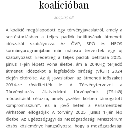
koalícióban
2025.05.08.
A koalíció megállapodott egy törvényjavaslatról, amely a
sertéstartásban a teljes padlók betiltásának átmeneti
időszakát szabályozza. Az ÖVP, SPÖ és NEOS
kormányprogramjában már májusra terveztek egy új
szabályozást. Eredetileg a teljes padlók betiltása 2025.
június 1-jén lépett volna életbe, ám a 2040-ig terjedő
átmeneti időszakot a legfelsőbb bíróság (VfGH) 2024
elején eltörölte. Az új javaslatban az átmeneti időszakot
2034-re rövidítették le. A Törvénytervezet a
Törvényhozás állatvédelmi törvényének (TSchG)
módosítását célozza, amely „széles körben támogatott
kompromisszum”, és a jövő héten a Parlamentben
várhatóan elfogadják. A törvény 2025. június 1-jén lép
életbe. Az Egészségügyi és Mezőgazdasági Minisztérium
közös közleménye hangsúlyozta, hogy a mezőgazdasági