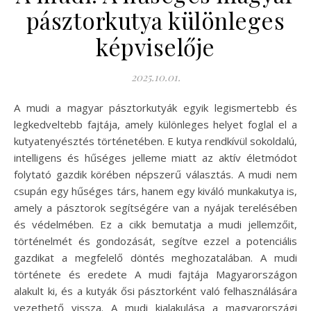
pásztorkutya különleges
képviselője
2025.10.01.
A mudi a magyar pásztorkutyák egyik legismertebb és
legkedveltebb fajtája, amely különleges helyet foglal el a
kutyatenyésztés történetében. E kutya rendkívül sokoldalú,
intelligens és hűséges jelleme miatt az aktív életmódot
folytató gazdik körében népszerű választás. A mudi nem
csupán egy hűséges társ, hanem egy kiváló munkakutya is,
amely a pásztorok segítségére van a nyájak terelésében
és védelmében. Ez a cikk bemutatja a mudi jellemzőit,
történelmét és gondozását, segítve ezzel a potenciális
gazdikat a megfelelő döntés meghozatalában. A mudi
története és eredete A mudi fajtája Magyarországon
alakult ki, és a kutyák ősi pásztorként való felhasználására
vezethető vissza. A mudi kialakulása a magyarországi