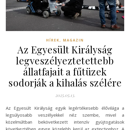
,
HÍREK
MAGAZIN
Az Egyesült Királyság
legveszélyeztetettebb
állatfajait a fűtüzek
sodorják a kihalás szélére
2025.05.13.
Az Egyesült Királyság egyik legértékesebb élővilága a
legsúlyosabb veszélyekkel néz szembe, mivel a
közelmúltban bekövetkezett intenzív gyújtogatások
következtében egyre közelebb kerül az extinctionhoz. A