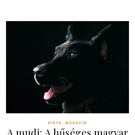
,
HÍREK
MAGAZIN
A mudi: A hűséges magyar