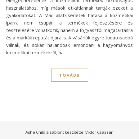
elengedhetetlenek a kozmetikai termékek biztonságos
használatához, míg mások etikátlannak tartják ezeket a
gyakorlatokat. A Mac állatkísérletek hatása a kozmetikai
iparra nem csupán a termékek fejlesztésére és
tesztelésére vonatkozik, hanem a fogyasztói magatartásra
és a márkák reputációjára is. A vásárlók egyre tudatosabbá
válnak, és sokan hajlandóak lemondani a hagyományos
kozmetikai termékekről, ha…
TOVÁBB
Ashe Child a sablont készítette:
Viktor Csaszar.