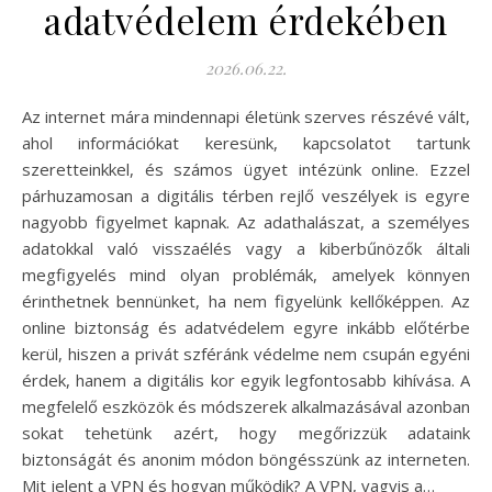
adatvédelem érdekében
2026.06.22.
Az internet mára mindennapi életünk szerves részévé vált,
ahol információkat keresünk, kapcsolatot tartunk
szeretteinkkel, és számos ügyet intézünk online. Ezzel
párhuzamosan a digitális térben rejlő veszélyek is egyre
nagyobb figyelmet kapnak. Az adathalászat, a személyes
adatokkal való visszaélés vagy a kiberbűnözők általi
megfigyelés mind olyan problémák, amelyek könnyen
érinthetnek bennünket, ha nem figyelünk kellőképpen. Az
online biztonság és adatvédelem egyre inkább előtérbe
kerül, hiszen a privát szféránk védelme nem csupán egyéni
érdek, hanem a digitális kor egyik legfontosabb kihívása. A
megfelelő eszközök és módszerek alkalmazásával azonban
sokat tehetünk azért, hogy megőrizzük adataink
biztonságát és anonim módon böngésszünk az interneten.
Mit jelent a VPN és hogyan működik? A VPN, vagyis a…